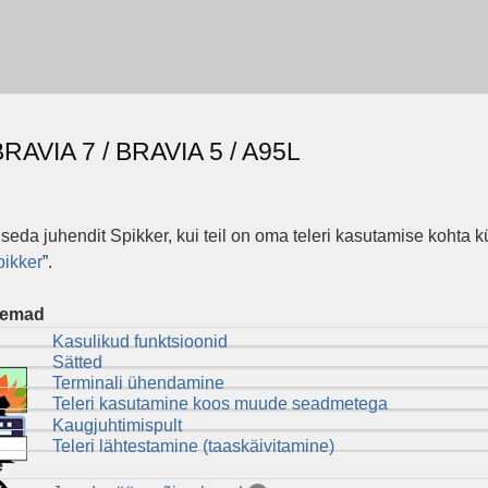
 BRAVIA 7 / BRAVIA 5 / A95L
seda juhendit
Spikker
, kui teil on oma teleri kasutamise koht
pikker
”.
teemad
Kasulikud funktsioonid
Sätted
Terminali ühendamine
Teleri kasutamine koos muude seadmetega
Kaugjuhtimispult
Teleri lähtestamine (taaskäivitamine)
e