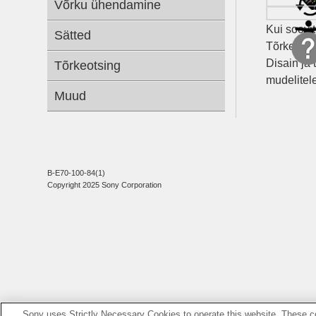
Võrku ühendamine
Kui soovi
Sätted
Tõrkeotsin
Disain ja
Tõrkeotsing
mudelitele
Muud
B-E70-100-84(1)
Copyright 2025 Sony Corporation
Sony uses Strictly Necessary Cookies to operate this website. These co