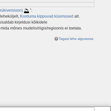
trükiversioon)
”.
leheküljelt,
Korduma kippuvad küsimused
alt.
saldab kirjeldusi kõikidele
 mida mõnes mudelis/riigis/regioonis ei toetata.
Tagasi lehe algusesse