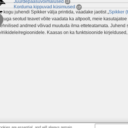
Juurdepääsuvõimalused
Korduma kippuvad küsimused
te kogu juhendi
Spikker
välja printida, vaadake jaotist „
Spikker
(
guga seotud teavet võite vaadata ka altpoolt, meie kasutajatoe 
 tehnilised andmed võivad muutuda ilma etteteatamata. Juhend si
/riikidele/regioonidele. Kaasas on ka funktsioonide kirjeldused,
okies are essential, and will always remain