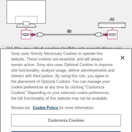
(A) Blu-ray-/dvd-speler (zelfde als aansluiting van
Sony uses Strictly Necessary Cookies to operate this
een kabel/satelliet receiver)
website. These cookies are essential, and will always
*
remain active. Sony also uses Optional Cookies to improve
(B) HDMI-kabel (niet bijgeleverd)
site functionality, analyze usage, deliver advertisements and
*
interact with third parties. By using this site, you agree to
Gebruik een geautoriseerde
Premium high speed
the placement of Optional Cookies. You can manage your
HDMI™‐kabel(s)
met het HDMI-logo.
cookie preferences at any time by clicking "Customize
Cookies" Depending on your selected cookie preferences,
the full functionality of this website may not be available.
Verwant onderwerp
Review our
Cookie Policy
for more information.
Blu-rays en dvd's bekijken
Customize Cookies