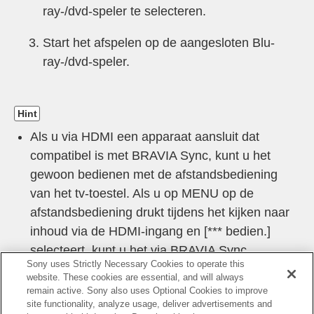
ray-/dvd-speler te selecteren.
Start het afspelen op de aangesloten Blu-
ray-/dvd-speler.
Hint
Als u via HDMI een apparaat aansluit dat
compatibel is met BRAVIA Sync, kunt u het
gewoon bedienen met de afstandsbediening
van het tv-toestel. Als u op
MENU
op de
afstandsbediening drukt tijdens het kijken naar
inhoud via de HDMI-ingang en [
*** bedien.
]
selecteert, kunt u het via BRAVIA Sync
Sony uses Strictly Necessary Cookies to operate this
aangesloten apparaat bedienen via het scherm
website. These cookies are essential, and will always
van het tv-toestel.
remain active. Sony also uses Optional Cookies to improve
site functionality, analyze usage, deliver advertisements and