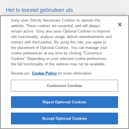
Het tv-toestel gebruiken als
middenluidspreker
Sony uses Strictly Necessary Cookies to operate this
website. These cookies are essential, and will always
remain active. Sony also uses Optional Cookies to improve
site functionality, analyze usage, deliver advertisements and
Audio-indelingen
interact with third parties. By using this site, you agree to
the placement of Optional Cookies. You can manage your
cookie preferences at any time by clicking "Customize
Instellingen van het audiosysteem openen
Cookies" Depending on your selected cookie preferences,
the full functionality of this website may not be available.
Review our
Cookie Policy
for more information.
Customize Cookies
B-E71-100-64(1)
Copyright 2025 Sony Corporation
Reject Optional Cookies
Accept Optional Cookies