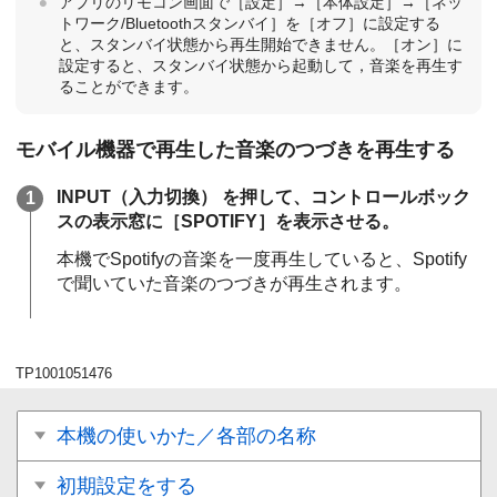
アプリのリモコン画面で［
設定
］→［
本体設定
］→［
ネッ
トワーク/Bluetoothスタンバイ
］を［
オフ
］に設定する
と、スタンバイ状態から再生開始できません。［
オン
］に
設定すると、スタンバイ状態から起動して，音楽を再生す
ることができます。
モバイル機器で再生した音楽のつづきを再生する
INPUT
（
入力切換
） を押して、コントロールボック
スの表示窓に［
SPOTIFY
］を表示させる。
本機で
Spotify
の音楽を一度再生していると、
Spotify
で聞いていた音楽のつづきが再生されます。
TP1001051476
本機の使いかた／各部の名称
初期設定をする