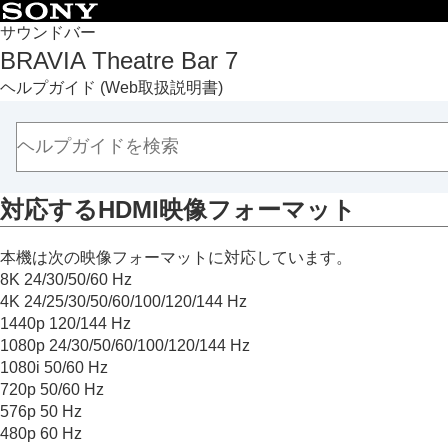
目次
サウンドバー
BRAVIA Theatre Bar 7
トップページ
ヘルプガイド
(Web取扱説明書)
本機の使いかた
各部の名称とはたらき
同梱品を確認する
初期設定をする
対応する
HDMI
映像フォーマット
音楽／音声を再生する
ネットワークで音楽を楽しむ
本機は次の映像フォーマットに対応しています。
テレビと連携して使う
8K
24/30/50/60 Hz
アプリから本機の設定を変更する
4K
24/25/30/50/60/100/120/144 Hz
困ったときは
1440p 120/144 Hz
主な仕様
1080p 24/30/50/60/100/120/144 Hz
1080i 50/60 Hz
主な仕様
720p 50/60 Hz
対応する音声フォーマット
576p 50 Hz
対応する
HDMI
映像フォーマット
480p 60 Hz