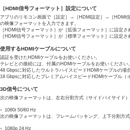
その他
［
HDMI信号フォーマット
］設定について
アプリのリモコン画面で［
設定
］→［
HDMI設定
］→［
HDM
の映像フォーマットを入力できます。
［
HDMI信号フォーマット
］が［
拡張フォーマット
］に設定さ
［
HDMI信号フォーマット
］が［
標準フォーマット
］に設定さ
使用する
HDMI
ケーブルについて
認証を受けた
HDMI
ケーブルをお使いください。
テレビとの接続には、付属の
HDMI
ケーブルをお使いください
48 Gbpsに対応したウルトラハイスピード
HDMI
ケーブルの場
18 Gbpsに対応したプレミアムハイスピード
HDMI
ケーブル（
3D信号について
次の映像フォーマットは、左右分割方式（サイドバイサイド）
1080i 50/60 Hz
次の映像フォーマットは、フレームパッキング、上下分割方式
1080p 24 Hz