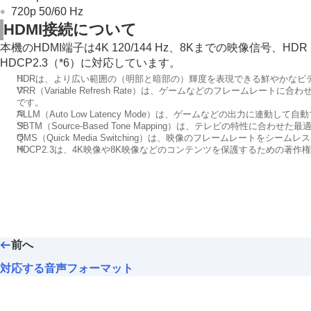
720p 50/60 Hz
HDMI
接続について
本機の
HDMI
端子は
4K 120/144 Hz
、
8K
までの映像信号、
HDR
HDCP2.3
（*6）に対応しています。
*1
HDR
は、より広い範囲の（明部と暗部の）輝度を表現できる鮮やかなビ
*2
VRR
（
Variable Refresh Rate
）は、ゲームなどのフレームレートに合わ
です。
*3
ALLM
（
Auto Low Latency Mode
）は、ゲームなどの出力に連動して自動
*4
SBTM
（
Source-Based Tone Mapping
）は、テレビの特性に合わせた最適
*5
QMS
（
Quick Media Switching
）は、映像のフレームレートをシームレス
*6
HDCP2.3
は、
4K
映像や
8K
映像などのコンテンツを保護するための著作権
前へ
対応する音声フォーマット