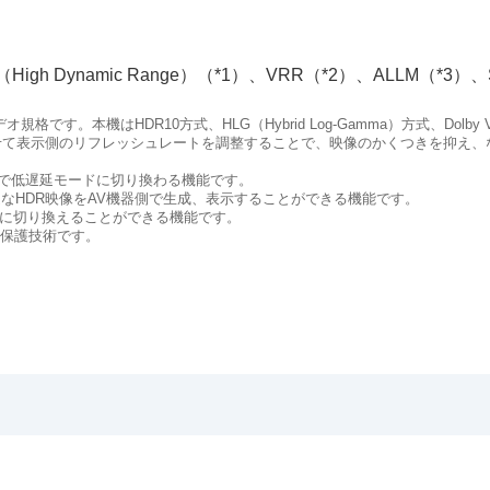
（
High Dynamic Range
）（*1）、
VRR
（*2）、
ALLM
（*3）、
デオ規格です。本機は
HDR10
方式、
HLG
（
Hybrid Log-Gamma
）方式、
Dolby 
せて表示側のリフレッシュレートを調整することで、映像のかくつきを抑え、
で低遅延モードに切り換わる機能です。
なHDR映像をAV機器側で生成、表示することができる機能です。
に切り換えることができる機能です。
保護技術です。