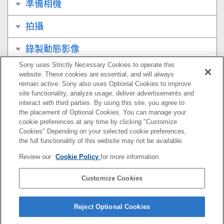
準備相機
拍攝
錄製動態影像
Sony uses Strictly Necessary Cookies to operate this
觀看
website. These cookies are essential, and will always
remain active. Sony also uses Optional Cookies to improve
自訂相機
site functionality, analyze usage, deliver advertisements and
interact with third parties. By using this site, you agree to
the placement of Optional Cookies. You can manage your
使用網路功能
cookie preferences at any time by clicking "Customize
Cookies" Depending on your selected cookie preferences,
使用電腦
the full functionality of this website may not be available.
Review our
Cookie Policy
for more information.
MENU項目清單
Customize Cookies
使用須知/本產品
如果您遇到問題
Reject Optional Cookies