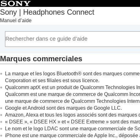
Sony | Headphones Connect
Manuel d’aide
Accueil
Mise en route
Mode de fonctionnement
Informations importantes
Marques commerciales
Marques commerciales
Dépannage
La marque et les logos Bluetooth® sont des marques commerc
Accessibilité
Corporation et ses filiales est sous licence.
Qualcomm aptX est un produit de Qualcomm Technologies Inte
Qualcomm est une marque de commerce de Qualcomm Incorporat
une marque de commerce de Qualcomm Technologies Internation
Google
et
Android
sont des marques de
Google LLC
.
Amazon
,
Alexa
et tous les logos associés sont des marque
«
DSEE
», «
DSEE HX
» et «
DSEE Extreme
» sont des mar
Le nom et le logo
LDAC
sont une marque commerciale de So
iPhone
est une marque commerciale de
Apple Inc.
, déposée 