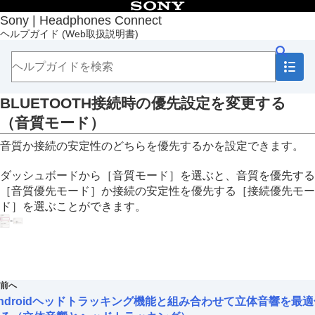
目次
Sony | Headphones Connect
ヘルプガイド
(Web取扱説明書)
トップページ
準備する
使いかた
「
Sony | Headphones Connect
」のダッシュボー
ドについて
BLUETOOTH
接続時の優先設定を変更する
［ステータス］タブに表示される機能
（
音質モード
）
［サウンド］タブに表示される機能
クイックサウンド設定を行う
音質か接続の安定性のどちらを優先するかを設定できます。
ノイズキャンセリング機能と外音取り込みの
モードを調整する（
外音コントロール
）
ダッシュボードから［
音質モード
］を選ぶと、音質を優先する
ヘッドホンを装着したまま会話をする（
スピ
［
音質優先モード
］か接続の安定性を優先する［
接続優先モー
ーク・トゥ・チャット
）
ド
］を選ぶことができます。
装着状態や気圧に合わせてノイズキャンセリ
ング機能を最適化する（
ノイズキャンセリン
グの最適化
）
音楽が聞こえる方向を変更する
音響効果を設定する（
サラウンド(VPT)
）
前へ
音質を設定する（
イコライザー
）
ndroidヘッドトラッキング機能と組み合わせて立体音響を最適
好みのイコライザーに設定する（
ファイン