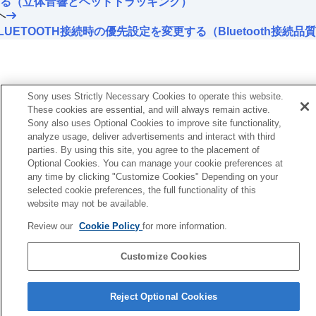
る（立体音響とヘッドトラッキング）
ド・ユア・イコライザー
）
へ
低音の音量を設定する（
CLEAR BASS
）
LUETOOTH接続時の優先設定を変更する（Bluetooth接続品
ノイズキャンセリング機能を設定する
360 Reality Audio
の設定を変更する
Androidヘッドトラッキング機能と組み合わせ
て立体音響を最適化する（
立体音響とヘッド
トラッキング
）
Sony uses Strictly Necessary Cookies to operate this website.
BLUETOOTH
接続時の優先設定を変更する
These cookies are essential, and will always remain active.
（
音質モード
）
Sony also uses Optional Cookies to improve site functionality,
analyze usage, deliver advertisements and interact with third
BLUETOOTH
接続時の優先設定を変更する
parties. By using this site, you agree to the placement of
（
Bluetooth接続品質
）
Optional Cookies. You can manage your cookie preferences at
DSEE Extreme
（高音域補完）を設定する
any time by clicking "Customize Cookies" Depending on your
DSEE HX
（高音域補完）を設定する
selected cookie preferences, the full functionality of this
DSEE
（高音域補完）を設定する
website may not be available.
装着角度を測定して立体音響を最適化する
（
立体音響の最適化
）
Review our
Cookie Policy
for more information.
［システム］タブに表示される機能
Customize Cookies
［サービス］タブに表示される機能
言語選択ページへ
ヘッドホンの使いかたをふりかえる（
アクティビ
Reject Optional Cookies
ティー
）
4-730-254-06(2)
お使いのスマートフォンにウィジェットを配置す