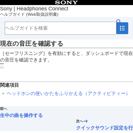
目次
Sony | Headphones Connect
ヘルプガイド
(Web取扱説明書)
トップページ
準備する
使いかた
「
Sony | Headphones Connect
」のダッシュボー
ドについて
現在の音圧を確認する
［ステータス］タブに表示される機能
［
セーフリスニング
］を有効にすると、ダッシュボードで現在
行動や場所を検出して、ノイズキャンセリン
の音圧を確認できます。
グ機能を自動で調整する（
アダプティブサウ
ンドコントロール
）
マルチポイント接続中の機器を変更する（
接
続中の機器
）
マルチポイント接続中に音楽再生する機器を
関連項目
変更する
ヘッドホンの使いかたをふりかえる（
アクティビティー
）
再生中の曲を操作する
現在の音圧を確認する
前へ
［サウンド］タブに表示される機能
生中の曲を操作する
［システム］タブに表示される機能
次へ
［サービス］タブに表示される機能
クイックサウンド設定を行
ヘッドホンの使いかたをふりかえる（
アクティビ