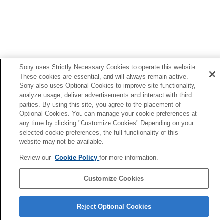
ティー
）
お使いのスマートフォンにウィジェットを配置す
る
お知らせ
困ったときは
アクセシビリティ
Sony uses Strictly Necessary Cookies to operate this website.
These cookies are essential, and will always remain active.
Sony also uses Optional Cookies to improve site functionality,
analyze usage, deliver advertisements and interact with third
parties. By using this site, you agree to the placement of
Optional Cookies. You can manage your cookie preferences at
any time by clicking "Customize Cookies" Depending on your
selected cookie preferences, the full functionality of this
website may not be available.
Review our
Cookie Policy
for more information.
Customize Cookies
言語選択ページへ
Reject Optional Cookies
4-730-254-06(2)