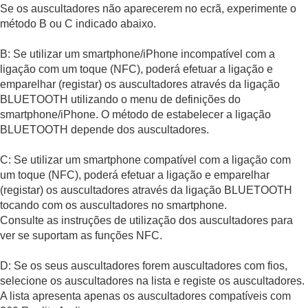
Se os auscultadores não aparecerem no ecrã, experimente o
método B ou C indicado abaixo.
B: Se utilizar um smartphone/
iPhone
incompatível com a
ligação com um toque (
NFC
), poderá efetuar a ligação e
emparelhar (registar) os auscultadores através da ligação
BLUETOOTH
utilizando o menu de definições do
smartphone/
iPhone
. O método de estabelecer a ligação
BLUETOOTH
depende dos auscultadores.
C: Se utilizar um smartphone compatível com a ligação com
um toque (
NFC
), poderá efetuar a ligação e emparelhar
(registar) os auscultadores através da ligação
BLUETOOTH
tocando com os auscultadores no smartphone.
Consulte as instruções de utilização dos auscultadores para
ver se suportam as funções
NFC
.
D: Se os seus auscultadores forem auscultadores com fios,
selecione os auscultadores na lista e registe os auscultadores.
A lista apresenta apenas os auscultadores compatíveis com