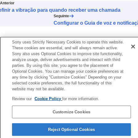
Alterar a função da operação de toque
Anterior
Alterar as definições
Toque em área larga
efinir a vibração para quando receber uma chamada
Configurar o painel de controlo com sensor
Seguinte
tátil
Configurar o Guia de voz e notifica
Alterar a
Definição de operação [Controlo
som ambiente]
Alterar o serviço atribuído a
Quick Access
Sony uses Strictly Necessary Cookies to operate this website.
Mudar a definição de prioridade da ligação
These cookies are essential, and will always remain active.
BLUETOOTH
connection (
LE Audio
)
Sony also uses Optional Cookies to improve site functionality,
analyze usage, deliver advertisements and interact with third
(
Qualidade da ligação LE Audio
)
parties. By using this site, you agree to the placement of
Ativar o controlo dos auscultadores através
Optional Cookies. You can manage your cookie preferences at
de gestos de aceno e de agitação da cabeça
any time by clicking "Customize Cookies" Depending on your
(
Gestos de cabeça
)
selected cookie preferences, the full functionality of this
Definir uma ligação
LE Audio
para os
website may not be available.
auscultadores
Determinar o tamanho ideal dos auriculares
Review our
Cookie Policy
for more information.
Definição para a alimentação ser desligada
automaticamente (
Desligamento Automático
)
Customize Cookies
Suspender a reprodução de música quando
Página de seleção de idioma
os auscultadores são retirados dos ouvidos
Reject Optional Cookies
(
Pausa ao retirar os auscultadores
)
4-730-254-96(1)
Definir a economia de energia (
Espera