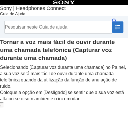
Índice
Sony | Headphones Connect
Guia de Ajuda
Início
Iniciação
Instruções de utilização
Acerca do Painel do “
Sony | Headphones
Connect
”
Tornar a voz mais fácil de ouvir durante
Funções apresentadas no separador [Estado]
uma chamada telefónica (
Capturar voz
Funções apresentadas no separador [Som]
durante uma chamada
)
Funções apresentadas no separador [Sistema]
Ativar uma ligação multiponto (
Ligar a 2
Selecionando [
Capturar voz durante uma chamada
] no Painel,
dispositiv. em simultâneo
)
a sua voz será mais fácil de ouvir durante uma chamada
Alterar a definição de Assistente de Voz
telefónica quando da utilização da função de anulação de
Alterar a definição de ligar/desligar a ativação
ruído.
da
Amazon Alexa
com a sua voz (
Ative o
Coloque a opção em [
Desligado
] se sentir que a sua voz está
Assistente de Voz com a sua voz
)
alta ou se o som ambiente o incomodar.
Ajustar automaticamente o volume de acordo
com os sons ambiente (
Adaptive Volume
Control
)
Alterar a função do botão ou do sensor de
toque