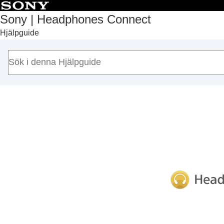
Sony | Headphones Connect
Hjälpguide
Början
Komma igång
Användning
Viktig information
Felsökning
Tillgänglighet