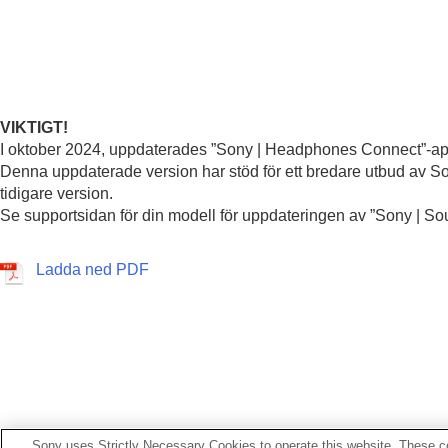
VIKTIGT!
I oktober 2024, uppdaterades ”
Sony | Headphones Connect
”-ap
Denna uppdaterade version har stöd för ett bredare utbud av 
tidigare version.
Se supportsidan för din modell för uppdateringen av ”
Sony | So
Ladda ned PDF
Sony uses Strictly Necessary Cookies to operate this website. These co