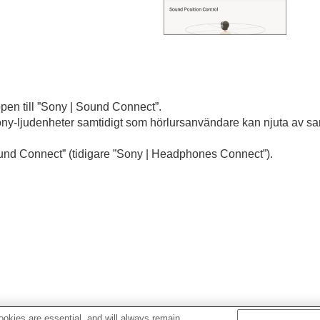
pen till ”
Sony | Sound Connect
”.
Sony-ljudenheter samtidigt som hörlursanvändare kan njuta av 
und Connect
” (tidigare ”
Sony | Headphones Connect
”).
okies are essential, and will always remain