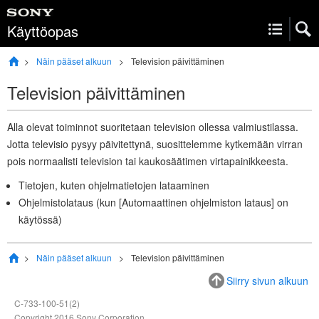
Käyttöopas
Näin pääset alkuun
Television päivittäminen
Television päivittäminen
Alla olevat toiminnot suoritetaan television ollessa valmiustilassa.
Jotta televisio pysyy päivitettynä, suosittelemme kytkemään virran
pois normaalisti television tai kaukosäätimen virtapainikkeesta.
Tietojen, kuten
ohjelmatietojen
lataaminen
Ohjelmistolataus (kun [
Automaattinen ohjelmiston lataus
] on
käytössä)
Näin pääset alkuun
Television päivittäminen
Siirry sivun alkuun
C-733-100-51(2)
Copyright 2016 Sony Corporation