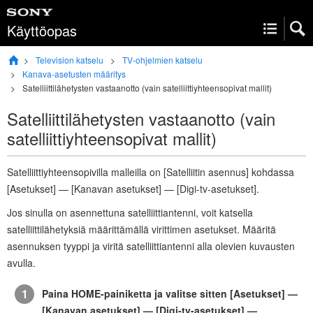
Käyttöopas
Television katselu
TV-
ohjelmien
katselu
Kanava-asetusten määritys
Satelliittilähetysten vastaanotto (vain satelliittiyhteensopivat mallit)
Satelliittilähetysten vastaanotto (vain
satelliittiyhteensopivat mallit)
Satelliittiyhteensopivilla malleilla on [
Satelliitin asennus
] kohdassa
[
Asetukset
] — [
Kanavan asetukset
] — [
Digi-tv-asetukset
].
Jos sinulla on asennettuna satelliittiantenni, voit katsella
satelliittilähetyksiä määrittämällä virittimen asetukset. Määritä
asennuksen tyyppi ja viritä satelliittiantenni alla olevien kuvausten
avulla.
Paina
HOME
-painiketta ja valitse sitten [
Asetukset
] —
[
Kanavan asetukset
] — [
Digi-tv-asetukset
] —