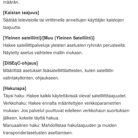
määrän.
[
Kaistan taajuus
]
Säätää televisiolle tai virittimelle annettujen käyttäjän kaistojen
taajuutta.
[
Yleinen satelliitti
]/[
Muu (Yleinen Satelliitti)
]
Hakee satelliittipalveluja yleisten asetusten ryhmän perusteella.
Näytetty asetus vaihtelee mallin mukaan.
[
DiSEqC-ohjaus
]
Määrittää asetukset lisäsatelliittilaitteiden, kuten satelliitin
valintakytkinten, ohjaukseen.
[
Hakutapa
]
Täysi haku: Hakee kaikki käytettävissä olevat satelliittitaajuudet.
Verkkohaku: Hakee ennalta määritettyjen verkkoparametrien
mukaan. Jos palvelut puuttuvat edelleen verkkohaun suorituksen
jälkeen, kokeile täyttä hakua.
Manuaalinen haku: Mahdollistaa hakutaajuuden ja muiden
transponderiasetusten asettamisen.