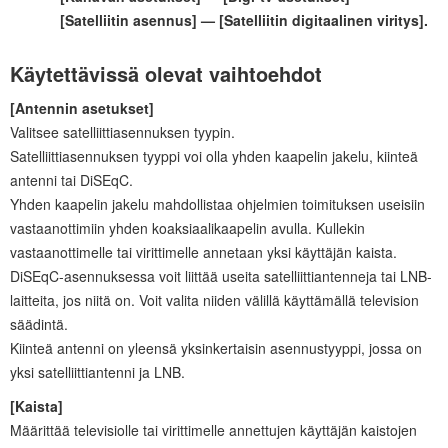
[
Satelliitin asennus
] — [
Satelliitin digitaalinen viritys
].
Käytettävissä olevat vaihtoehdot
[
Antennin asetukset
]
Valitsee satelliittiasennuksen tyypin.
Satelliittiasennuksen tyyppi voi olla yhden kaapelin jakelu, kiinteä
antenni tai DiSEqC.
Yhden kaapelin jakelu mahdollistaa
ohjelmien
toimituksen useisiin
vastaanottimiin yhden koaksiaalikaapelin avulla. Kullekin
vastaanottimelle tai virittimelle annetaan yksi käyttäjän kaista.
DiSEqC-asennuksessa voit liittää useita satelliittiantenneja tai LNB-
laitteita, jos niitä on. Voit valita niiden välillä käyttämällä television
säädintä.
Kiinteä antenni on yleensä yksinkertaisin asennustyyppi, jossa on
yksi satelliittiantenni ja LNB.
[
Kaista
]
Määrittää televisiolle tai virittimelle annettujen käyttäjän kaistojen