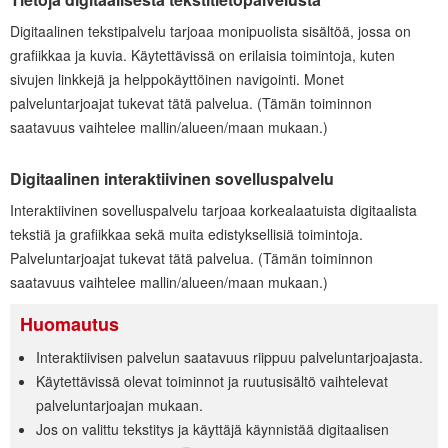
Digitaalinen tekstipalvelu tarjoaa monipuolista sisältöä, jossa on
grafiikkaa ja kuvia. Käytettävissä on erilaisia toimintoja, kuten
sivujen linkkejä ja helppokäyttöinen navigointi. Monet
palveluntarjoajat tukevat tätä palvelua. (Tämän toiminnon
saatavuus vaihtelee mallin/alueen/maan mukaan.)
Digitaalinen interaktiivinen sovelluspalvelu
Interaktiivinen sovelluspalvelu tarjoaa korkealaatuista digitaalista
tekstiä ja grafiikkaa sekä muita edistyksellisiä toimintoja.
Palveluntarjoajat tukevat tätä palvelua. (Tämän toiminnon
saatavuus vaihtelee mallin/alueen/maan mukaan.)
Huomautus
Interaktiivisen palvelun saatavuus riippuu palveluntarjoajasta.
Käytettävissä olevat toiminnot ja ruutusisältö vaihtelevat
palveluntarjoajan mukaan.
Jos on valittu tekstitys ja käyttäjä käynnistää digitaalisen