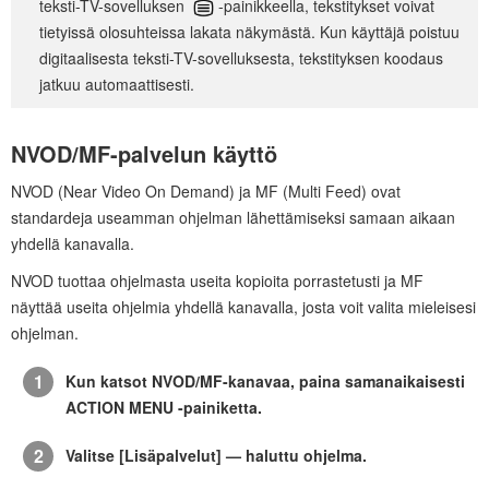
teksti-TV-sovelluksen
-painikkeella, tekstitykset voivat
tietyissä olosuhteissa lakata näkymästä. Kun käyttäjä poistuu
digitaalisesta teksti-TV-sovelluksesta, tekstityksen koodaus
jatkuu automaattisesti.
NVOD/MF
-palvelun käyttö
NVOD
(Near Video On Demand) ja
MF
(Multi Feed) ovat
standardeja useamman
ohjelman
lähettämiseksi samaan aikaan
yhdellä kanavalla.
NVOD
tuottaa
ohjelmasta
useita kopioita porrastetusti ja
MF
näyttää useita
ohjelmia
yhdellä kanavalla, josta voit valita mieleisesi
ohjelman
.
Kun katsot
NVOD/MF
-kanavaa, paina samanaikaisesti
ACTION MENU
-painiketta.
Valitse [
Lisäpalvelut
] — haluttu
ohjelma
.