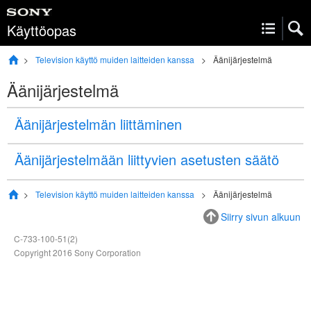
Käyttöopas
Television käyttö muiden laitteiden kanssa
Äänijärjestelmä
Äänijärjestelmä
Äänijärjestelmän liittäminen
Äänijärjestelmään liittyvien asetusten säätö
Television käyttö muiden laitteiden kanssa
Äänijärjestelmä
Siirry sivun alkuun
C-733-100-51(2)
Copyright 2016 Sony Corporation