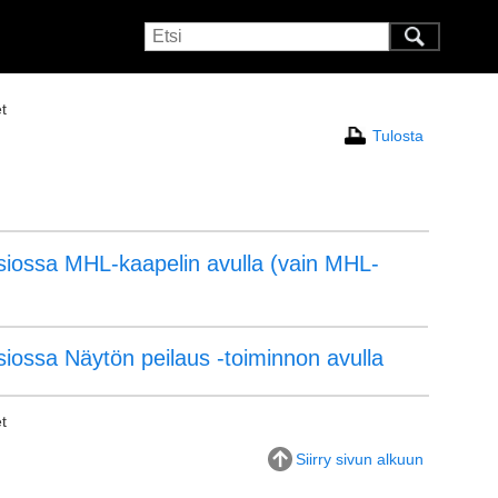
t
Tulosta
isiossa
MHL
-kaapelin avulla (vain
MHL
-
siossa Näytön peilaus -toiminnon avulla
t
Siirry sivun alkuun