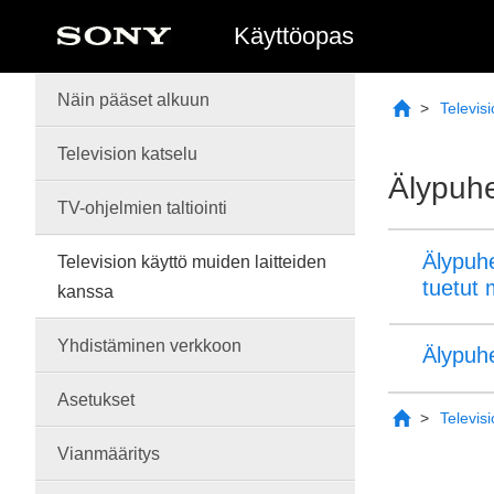
Käyttöopas
Näin pääset alkuun
Televis
Television katselu
Älypuhe
TV-
ohjelmien
taltiointi
Älypuhe
Television käyttö muiden laitteiden
tuetut m
kanssa
Yhdistäminen verkkoon
Älypuhe
Asetukset
Televis
Vianmääritys