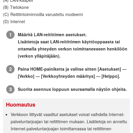
LAN-kaapeli
Tietokone
Reititintoiminnoilla varustettu modeemi
Internet
Määritä LAN-reitittimen asetukset.
Lisätietoja saat LAN-reitittimen käyttöoppaasta tai
ottamalla yhteyden verkon toimittaneeseen henkilöön
(verkon ylläpitäjään).
Paina
HOME
-painiketta ja valitse sitten [
Asetukset
] —
[
Verkko
] — [
Verkkoyhteyden määritys
] — [
Helppo
].
Suorita asennus loppuun seuraamalla näytön ohjeita.
Huomautus
Verkkoon liittyvät vaaditut asetukset voivat vaihdella Internet-
palveluntarjoajan tai reitittimen mukaan. Lisätietoja on annettu
Internet-palveluntarjoajan toimittamassa tai reitittimen