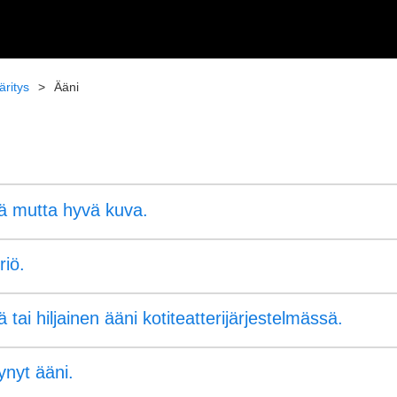
ritys
Ääni
ä mutta hyvä kuva.
riö.
ä tai hiljainen ääni
kotiteatterijärjestelmässä
.
ynyt ääni.