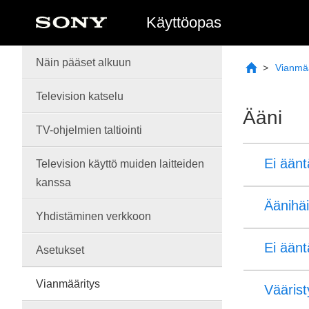
Käyttöopas
Näin pääset alkuun
Vianmää
Television katselu
Ääni
TV-
ohjelmien
taltiointi
Ei äänt
Television käyttö muiden laitteiden
kanssa
Äänihäi
Yhdistäminen verkkoon
Ei äänt
Asetukset
Vianmääritys
Väärist