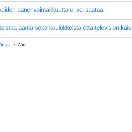
keiden äänenvoimakkuutta ei voi säätää.
toistaa ääntä sekä kuulokkeista että television kaiut
ritys
Ääni