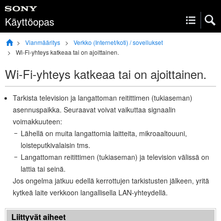
Käyttöopas
Vianmääritys
Verkko (Internet/koti) / sovellukset
Wi-Fi
-yhteys katkeaa tai on ajoittainen.
Wi-Fi
-yhteys katkeaa tai on ajoittainen.
Tarkista television ja langattoman reitittimen (tukiaseman)
asennuspaikka. Seuraavat voivat vaikuttaa signaalin
voimakkuuteen:
Lähellä on muita langattomia laitteita, mikroaaltouuni,
loisteputkivalaisin tms.
Langattoman reitittimen (tukiaseman) ja television välissä on
lattia tai seinä.
Jos ongelma jatkuu edellä kerrottujen tarkistusten jälkeen, yritä
kytkeä laite verkkoon langallisella LAN-yhteydellä.
Liittyvät aiheet