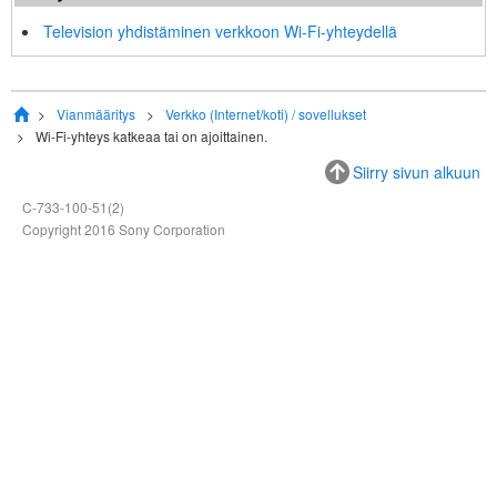
Television yhdistäminen verkkoon
Wi-Fi
-yhteydellä
Vianmääritys
Verkko (Internet/koti) / sovellukset
Wi-Fi
-yhteys katkeaa tai on ajoittainen.
Siirry sivun alkuun
C-733-100-51(2)
Copyright 2016 Sony Corporation