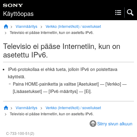
Käyttöopas
Vianmääritys
Verkko (Internet/koti) / sovellukset
Televisio ei pääse Internetiin, kun on asetettu IPv6.
Televisio ei pääse Internetiin, kun on
asetettu IPv6.
IPv6-protokollaa ei ehkä tueta, jolloin IPv6 on poistettava
käytöstä.
Paina
HOME
-painiketta ja valitse [
Asetukset
] — [
Verkko
] —
[
Lisäasetukset
] — [
IPv6-määritys
] — [
Ei
].
Vianmääritys
Verkko (Internet/koti) / sovellukset
Televisio ei pääse Internetiin, kun on asetettu IPv6.
Siirry sivun alkuun
C-733-100-51(2)