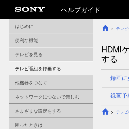
ヘルプガイド
はじめに
テレビ
便利な機能
HDM
テレビを見る
する
テレビ番組を録画する
録画に
他機器をつなぐ
録画予
ネットワークにつないで楽しむ
さまざまな設定をする
テレビ
困ったときは