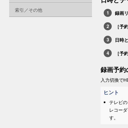
索引／その他
録画
［
予
日時
［
予
録画予約
入力切換でH
ヒント
テレビの
レコーダ
す。