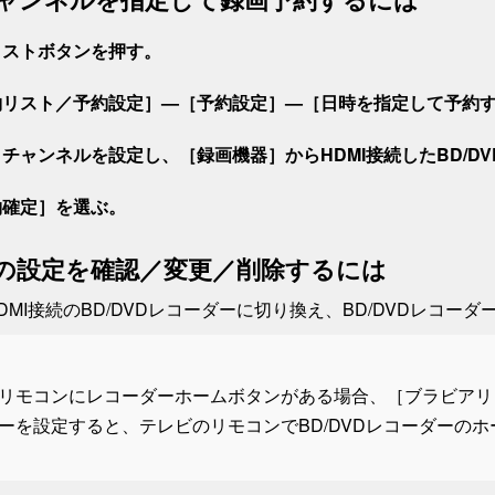
リスト
ボタンを押す。
約リスト／予約設定
］—［
予約設定
］—［
日時を指定して予約
とチャンネルを設定し、［
録画機器
］からHDMI接続したBD/
約確定
］を選ぶ。
の設定を確認／変更／削除するには
DMI接続のBD/DVDレコーダーに切り換え、BD/DVDレコー
リモコンに
レコーダーホーム
ボタンがある場合、［
ブラビアリ
ーを設定すると、テレビのリモコンでBD/DVDレコーダーの