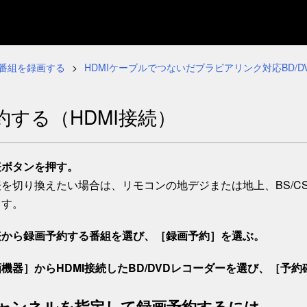
番組を録画する
HDMIケーブルでつないだブラビアリンク対応BD/
約する（HDMI接続）
表
ボタンを押す。
を切り換えたい場合は、リモコンの地デジまたは地上、BS/CS、B
ます。
表から録画予約する番組を選び、［
録画予約
］を選ぶ。
画機器
］からHDMI接続したBD/DVDレコーダーを選び、［
予約
ャンネルを指定して録画予約するには