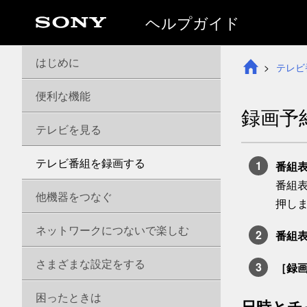
ヘルプガイド
はじめに
テレビ
便利な機能
録画予
テレビを見る
テレビ番組を録画する
番組
番組表
他機器をつなぐ
押し
ネットワークにつないで楽しむ
番組
さまざまな設定をする
［
録
困ったときは
日時とチ