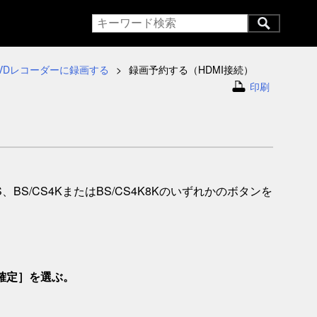
DVDレコーダーに録画する
録画予約する（HDMI接続）
印刷
S/CS4KまたはBS/CS4K8Kのいずれかのボタンを
確定
］を選ぶ。