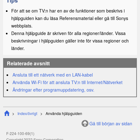
Tips
För att se om TV:n har en av de funktioner som beskrivs i
hjälpguiden kan du läsa
Referensmaterial
eller gå till
Sony
s
webbplats.
Denna hjälpguide är skriven för alla regioner/länder. Vissa
beskrivningar i hjälpguiden gäller inte för vissa regioner och
länder.
Relaterade avsnitt
Ansluta till ett nätverk med en LAN-kabel
Använda
Wi-Fi
för att ansluta TV:n till Internet/Nätverket
Ändringar efter programuppdatering, osv.
Index/övrigt
Använda hjälpguiden
Gå till början av sidan
F-224-100-69(1)
Copyright 2022 Sony Corporation