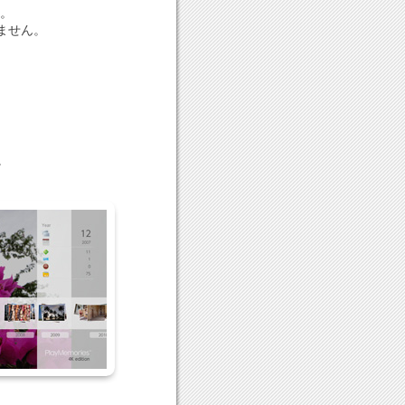
す。
ません。
。