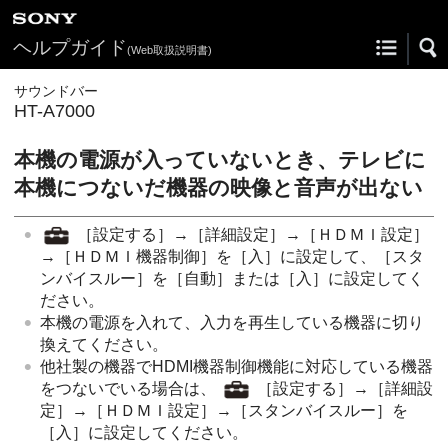
ヘルプガイド
(Web取扱説明書)
サウンドバー
HT-A7000
本機の電源が入っていないとき、テレビに
本機につないだ機器の映像と音声が出ない
［
設定する
］→［
詳細設定
］→［
ＨＤＭＩ設定
］
→［
ＨＤＭＩ機器制御
］を［
入
］に設定して、［
スタ
ンバイスルー
］を［
自動
］または［
入
］に設定してく
ださい。
本機の電源を入れて、入力を再生している機器に切り
換えてください。
他社製の機器で
HDMI機器制御
機能に対応している機器
をつないでいる場合は、
［
設定する
］→［
詳細設
定
］→［
ＨＤＭＩ設定
］→［
スタンバイスルー
］を
［
入
］に設定してください。