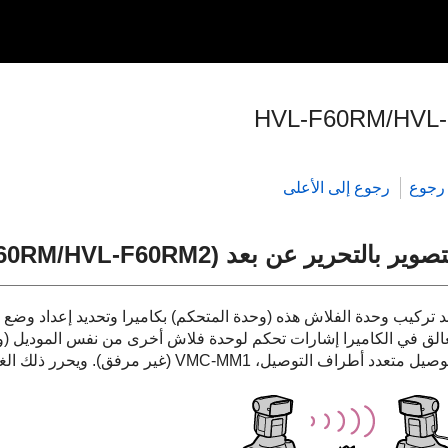
HVL-F60RM/HVL
رجوع
رجوع إلى الأعلى
صوير بالتحرير عن بعد (HVL-F60RM/HVL-F60RM2)
غالق في الكاميرا إشارات تحكم لوحدة فلاش أخرى من نفس الموديل (وح
 متعدد أطراف التوصيل، VMC-MM1 (غير مرفق). ويحرر ذلك الغالق في الكاميرا الأخرى في نفس الوقت.