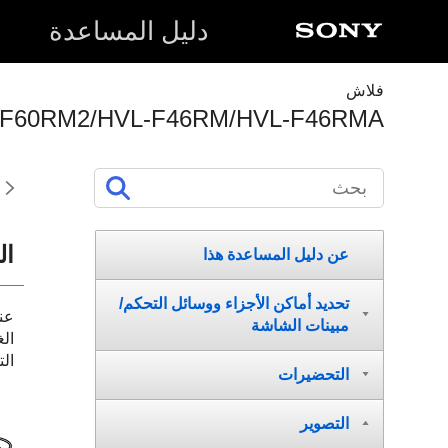
دلیل المساعدة
فلاش
-F60RM2/HVL-F46RM/HVL-F46RMA
الت
عن دلیل المساعدة هذا
تحديد أماكن الأجزاء ووسائل التحكم/
مبينات الشاشة
ال
التوصيل
التحضيرات
التصوير