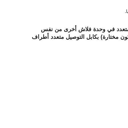
.
رف التوصيل USB الصغير/ المتعدد في وحدة فلاش أخرى من نفس
 محددة على أنها وحدة المستقبل ([RCV] تكون مختارة) بكابل التوصيل متعدد أطراف
م.