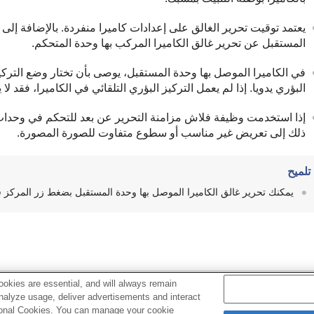
يعتمد توقيت تحرير الغالق على إعدادات كاميرا منفردة. بالإضافة إلى 
المستقبل عن تحرير غالق الكاميرا المركب بها وحدة المتحكم.
في الكاميرا الموصل بها وحدة المستقبل، يوصى بأن تختار وضع التركيز
البؤري يدويا. إذا لم يعمل التركيز البؤري التلقائي في الكاميرا، فقد لا 
إذا استخدمت وظيفة فلاش مزامنة التحرير عن بعد للتحكم في وحدا
ذلك إلى تعريض غير مناسب أو سطوع متفاوت للصورة المصورة.
تلميح
يمكنك تحرير غالق الكاميرا الموصل بها وحدة المستقبل بضغط زر المركز ف
okies are essential, and will always remain
لموضوع ذو الصلة
analyze usage, deliver advertisements and interact
ptional Cookies. You can manage your cookie
الإقران بوحدة متحكم/مستقبل لاسلكي راديوي <للتصوير بفلاش لاس