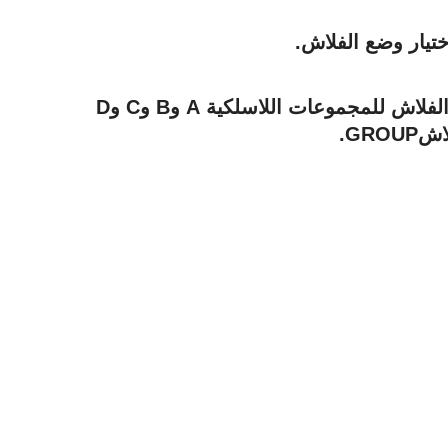
حدد وضع الفلاش، وتعويض الفلاش، ومستوى طاقة الفلاش للمجموعات اللاسلكية A وB وC وD