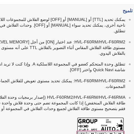
تلميح
تنطلق.
HVL-F60RM/HVL-F60RM2: عند اختيار [ON] من أجل [TTL LEVEL MEMORY] (
بالفلاش اليدوي.
تنطلق وحدة المتحكم كعضو في المجموعة اللاسلكية A. وإذا كنت لا تريد انطلاق وحدة المتحكم، اختر
شاشة Quick Navi واختر [OFF].
HVL-F60RM/HVL-F60RM2: يمكنك تحديد مستوى تعويض ل
المجموعات.
HVL-F60RM2/HVL-F46RM/HVL-F46RMA (إصدار برمجيات وحدة الفلاش 2.00 أو إصدارٍ لاحق):
طاقة الفلاش المنخفض) إذا كانت المجموعة تضم حتى وحدة فلاش واحدة قد ل
فقم بتصحيح مستوى طاقة الفلاش لجميع وحدات الفلاش في المجموعة أو ا