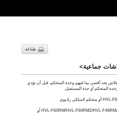
طباعة
لاشات جماعية>
 لاسلكية من وحدات الفلاش بحد أقصى بما فيهم وحدة المتحكم. قبل أن تؤدي
وحدة المتحكم أو حدة المستقبل.
وحدة المستقبل (وحدة الفلاش البعيدة عن الكاميرا): HVL-F60RM/HVL-F60RM2/HVL-F46RM/HVL-F46RMA أو