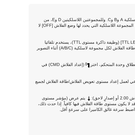
يمكنك تحديد [TTL] أو [MANUAL] أو [OFF] لوضع الفلاش للمجموعات اللاسلكية A وB وC. وللمجموعتين اللاسلكيتين D وE، من
ناحية أخرى، يمكنك تحديد سواء [MANUAL] أو [OFF]. وحدات الفلاش في المجموعة اللاسلكية التي يحدد لها وضع الفلاش [OFF] لا
TTL وظيفة ذاكرة مستوى
)، يستخدم تلقائيا
مستوى طاقة الفلاش المقاس أثناء التصوير بالفلاش TTL على أنه مستوى طاقة الفلاش لكل مجموعة لاسلكية (A/B/C) أثناء التصوير
(إعداد الفلاش CMD) في
لفلاش الجماعي لعمل إعداد مستوى تعويض الفلاش/طاقة الفلاش لجميع
يتم عرض (مؤشر مستوى
ا يكون مستوى طاقة الفلاش فيها كافياً. إذا حدث ذلك،
ضبط سرعة غالق الكاميرا على سرعةٍ أقل.