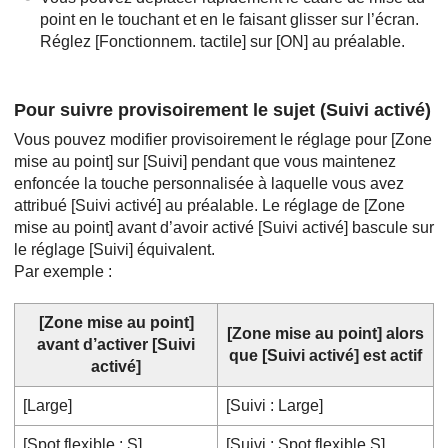
point en le touchant et en le faisant glisser sur l’écran.
Réglez
[Fonctionnem. tactile]
sur
[ON]
au préalable.
Pour suivre provisoirement le sujet (
Suivi activé
)
Vous pouvez modifier provisoirement le réglage pour
[Zone
mise au point]
sur
[Suivi]
pendant que vous maintenez
enfoncée la touche personnalisée à laquelle vous avez
attribué
[Suivi activé]
au préalable. Le réglage de
[Zone
mise au point]
avant d’avoir activé
[Suivi activé]
bascule sur
le réglage
[Suivi]
équivalent.
Par exemple :
[Zone mise au point]
[Zone mise au point]
alors
avant d’activer
[Suivi
que
[Suivi activé]
est actif
activé]
[Large]
[Suivi : Large]
[Spot flexible : S]
[Suivi : Spot flexible S]