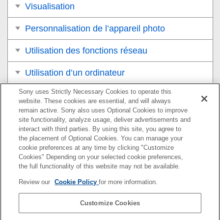
Visualisation
Personnalisation de l’appareil photo
Utilisation des fonctions réseau
Utilisation d’un ordinateur
Sony uses Strictly Necessary Cookies to operate this
Liste des éléments du MENU
website. These cookies are essential, and will always
remain active. Sony also uses Optional Cookies to improve
Précautions/Le produit
site functionality, analyze usage, deliver advertisements and
interact with third parties. By using this site, you agree to
Si vous avez des problèmes
the placement of Optional Cookies. You can manage your
cookie preferences at any time by clicking "Customize
Cookies" Depending on your selected cookie preferences,
the full functionality of this website may not be available.
Pour plus d’informations sur la conformité aux lois sur
Review our
Cookie Policy
for more information.
l’accessibilité du Web en France, reportez-vous à la page
suivante.
Customize Cookies
Accessibilité en France : conformité partielle