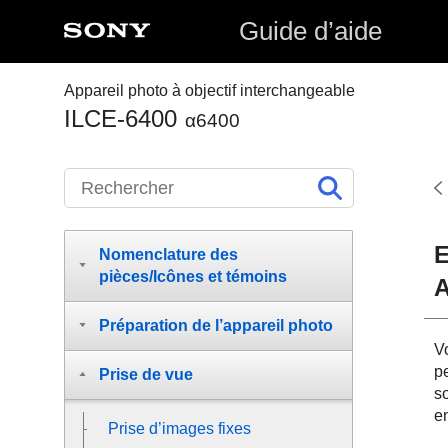
Guide d’aide
Appareil photo à objectif interchangeable
ILCE-6400
α6400
E
Nomenclature des
pièces/Icônes et témoins
A
Préparation de l’appareil photo
V
p
Prise de vue
s
en
Prise d’images fixes