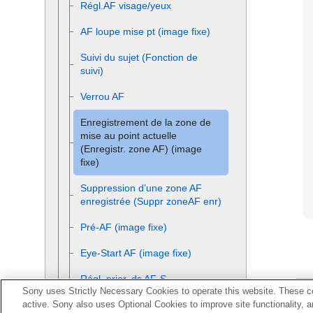
Régl.AF visage/yeux
AF loupe mise pt (image fixe)
Suivi du sujet (Fonction de
suivi)
Verrou AF
Enregistrement de la zone de
mise au point actuelle
(Enregistr. zone AF) (image
fixe)
Suppression d’une zone AF
enregistrée (Suppr zoneAF enr)
Pré-AF (image fixe)
Eye-Start AF (image fixe)
Régl. prior. ds AF-S
Sony uses Strictly Necessary Cookies to operate this website. These co
active. Sony also uses Optional Cookies to improve site functionality, 
Régl. prior. ds AF-C