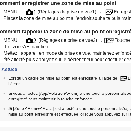
omment enregistrer une zone de mise au point
MENU
→
(
Réglages de prise de vue1
) →
[
Enregist
Placez la zone de mise au point à l’endroit souhaité puis mai
omment rappeler la zone de mise au point enregistr
MENU
→
(
Réglages de prise de vue2
) →
[
Touche 
[Enr.zoneAF maintien]
.
Mettez l’appareil en mode de prise de vue, maintenez enfoncé
été affecté puis appuyez sur le déclencheur pour effectuer des
Astuce
Lorsqu’un cadre de mise au point est enregistré à l’aide de
[
E
l’écran.
Si vous affectez
[App/Relâ zonAF enr]
à une touche personnalisée,
enregistré sans maintenir la touche enfoncée.
Si
[Zone AF enr+AF act.]
est affecté à une touche personnalisée, l
mise au point enregistré est effectuée lorsque vous appuyez sur l