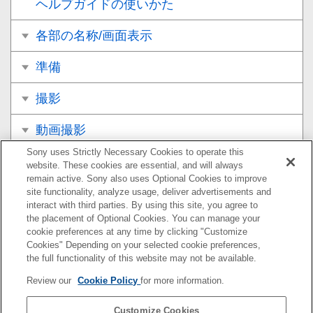
ヘルプガイドの使いかた
各部の名称/画面表示
準備
撮影
動画撮影
Sony uses Strictly Necessary Cookies to operate this
再生
website. These cookies are essential, and will always
remain active. Sony also uses Optional Cookies to improve
カメラのカスタマイズ
site functionality, analyze usage, deliver advertisements and
interact with third parties. By using this site, you agree to
the placement of Optional Cookies. You can manage your
ネットワーク機能を使う
cookie preferences at any time by clicking "Customize
Cookies" Depending on your selected cookie preferences,
パソコンでできること
the full functionality of this website may not be available.
Review our
Cookie Policy
for more information.
MENU一覧
Customize Cookies