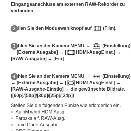
Aufnehmen mit Bildfolgemodi
Eingangsanschluss am externen RAW-Rekorder zu
(Serienaufnahme/Selbstauslöser)
verbinden.
IntervAufn.-Funkt.
Aufnehmen von Standbildern mit hoher Auflösung
Einstellen der Bildqualität und des
Stellen Sie den Moduswahlknopf auf
(Film).
Aufnahmeformats
Verwendung von Berührungsfunktionen
Verschlusseinstellungen
Wählen Sie an der Kamera
MENU
→
(
Einstellung
)
Verwendung der Zoomfunktion
→
[Externe Ausgabe]
→
[
HDMI-AusgEinst.]
→
Blitzbenutzung
[RAW-Ausgabe]
→
[Ein]
.
Reduzieren von Unschärfe
Objektivkomp.
(Standbild/Film)
Rauschminderung
Wählen Sie an der Kamera
MENU
→
(
Einstellung
)
Einstellen der Monitoranzeige während der
→
[Externe Ausgabe]
→
[
HDMI-AusgEinst.]
→
Aufnahme
[RAW-Ausgabe-Einstlg]
→ die gewünschte Bildrate.
Aufnehmen von Filmton
(
[60p]
/
[50p]
/
[30p]
/
[25p]
/
[24p]
)
Erzeugen von Standbildern während der
Stellen Sie die folgenden Punkte wie erforderlich ein.
Filmaufnahme
AufnM whrd HDMIAusg
TC/UB-Einstellungen
Farbskala f. RAW-Ausg.
Ausgabe von RAW-Filmen auf einen externen
RAW-Rekorder
Time Code-Ausgabe
Live-Streaming von Video und Audio