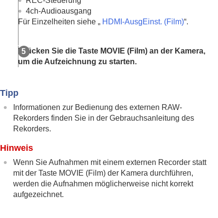
REC-Steuerung
4ch-Audioausgang
Anpassen der Kamera
Für Einzelheiten siehe „
HDMI-AusgEinst.
(Film)
“.
Betrachten
Ändern der Kameraeinstellungen
Mit einem Smartphone verfügbare Funktionen
Drücken Sie die Taste MOVIE (Film) an der Kamera,
Verwendung eines Computers
um die Aufzeichnung zu starten.
Verwenden des Cloud-Dienstes
Anhang
Falls Sie Probleme haben
Tipp
Informationen zur Bedienung des externen RAW-
Rekorders finden Sie in der Gebrauchsanleitung des
Rekorders.
Hinweis
Wenn Sie Aufnahmen mit einem externen Recorder statt
mit der Taste MOVIE (Film) der Kamera durchführen,
werden die Aufnahmen möglicherweise nicht korrekt
aufgezeichnet.