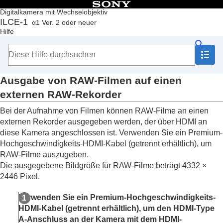
Inhaltsverzeichnis
Digitalkamera mit Wechselobjektiv
ILCE-1
α1 Ver. 2 oder neuer
Anfang
Hilfe
Verwendung der „Hilfe“
Hinweise zur Benutzung Ihrer Kamera
Überprüfen der Kamera und der mitgelieferten Teile
Bezeichnung der Teile
Ausgabe von RAW-Filmen auf einen
Grundlegende Bedienung
Vorbereitung der Kamera/grundlegende
externen RAW-Rekorder
Aufnahmefunktionen
Bei der Aufnahme von Filmen können RAW-Filme an einen
Suchen von Funktionen über MENU
Verwendung der Aufnahmefunktionen
externen Rekorder ausgegeben werden, der über HDMI an
Inhalt dieses Kapitels
diese Kamera angeschlossen ist. Verwenden Sie ein Premium-
Auswählen des Aufnahmemodus
Hochgeschwindigkeits-HDMI-Kabel (getrennt erhältlich), um
Fokussieren
RAW-Filme auszugeben.
Gesichts-/Augen-AF
Die ausgegebene Bildgröße für RAW-Filme beträgt 4332 ×
Verwendung von Fokussierfunktionen
2446 Pixel.
Einstellen der Belichtungs-/Messmodi
Auswählen der ISO-Empfindlichkeit
Verwenden Sie ein Premium-Hochgeschwindigkeits-
Weißabgleich
HDMI-Kabel (getrennt erhältlich), um den HDMI-Type
Hinzufügen von Effekten zu Bildern
A-Anschluss an der Kamera mit dem HDMI-