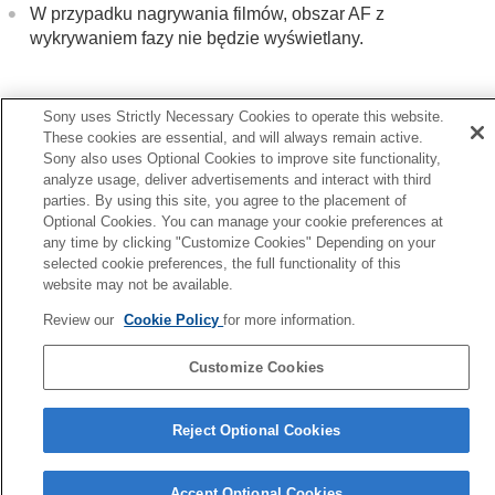
W przypadku nagrywania filmów, obszar AF z
Ust. prioryt. w AF-C
wykrywaniem fazy nie będzie wyświetlany.
Wspomaganie AF
Napęd przy. w tr. AF
Zapr. ostrość/Zoom
AF z powiększen.
Sony uses Strictly Necessary Cookies to operate this website.
Auto. pow. w MF
These cookies are essential, and will always remain active.
Poprz.
Sony also uses Optional Cookies to improve site functionality,
Powiększenie
yśw. obsz. AF-C
analyze usage, deliver advertisements and interact with third
Czas pow.ust.ostr.
(zdjęcie/film)
Nast.
parties. By using this site, you agree to the placement of
Pocz. powiększ.
(zdjęcie)
Czułość śledz.
Optional Cookies. You can manage your cookie preferences at
Pocz. pow. ognis.
(film)
TP1001335564
any time by clicking "Customize Cookies" Depending on your
Wyświetl. zarysu
W przypadku wcześniejszej wersji oprogramowania systemowego
selected cookie preferences, the full functionality of this
website may not be available.
aparatu niż Ver.2.00 należy sięgnąć do Przewodnika pomocniczego
dostępnego pod następującym adresem URL.
Zmiana ekspozycji / trybów pomiaru
Review our
Cookie Policy
for more information.
Wybór czułości ISO
https://helpguide.sony.net/ilc/2040/v1/pl/index.html
Balans bieli
Customize Cookies
Dodawanie efektów do obrazów
Strona wyboru języka
Rejestrowanie w trybach pracy (zdjęcia seryjne /
samowyzwalacz)
Reject Optional Cookies
5-060-286-53(3)
F. fotogr. z inter.
Copyright 2024 Sony Corporation
Fotografowanie z dużą rozdzielczością
Accept Optional Cookies