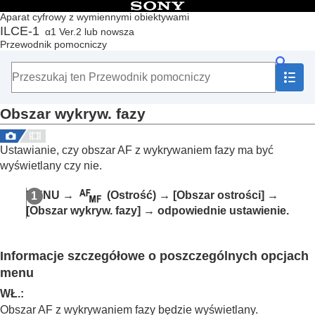
Spis treści
Aparat cyfrowy z wymiennymi obiektywami
ILCE-1
α1 Ver.2 lub nowsza
Początek
Przewodnik pomocniczy
Korzystanie z pozycji „Przewodnik pomocniczy”
Uwagi dotyczące korzystania z aparatu
Sprawdzenie aparatu i dostarczonych elementów
Nazwy części
Obszar wykryw. fazy
Czynności podstawowe
Przygotowywanie aparatu / Podstawowe operacje
rejestrowania obrazów
Ustawianie, czy obszar AF z wykrywaniem fazy ma być
Znajdowanie funkcji w MENU
wyświetlany czy nie.
Korzystanie z funkcji rejestrowania obrazów
Treść tego rozdziału
MENU
→
(
Ostrość
) →
[Obszar ostrości]
→
Wybór trybu fotografowania
[Obszar wykryw. fazy]
→ odpowiednie ustawienie.
Ustawianie ostrości
AF twarzy/oczu
Korzystanie z funkcji ustawiania ostrości
Informacje szczegółowe o poszczególnych opcjach
Standard. obsz. ostr.
menu
Dopasowanie ustawień obszaru ostrości do
orientacji aparatu (w poziomie/w pionie)
WŁ.
:
(Prz.pi./po.obs.AF)
Obszar AF z wykrywaniem fazy będzie wyświetlany.