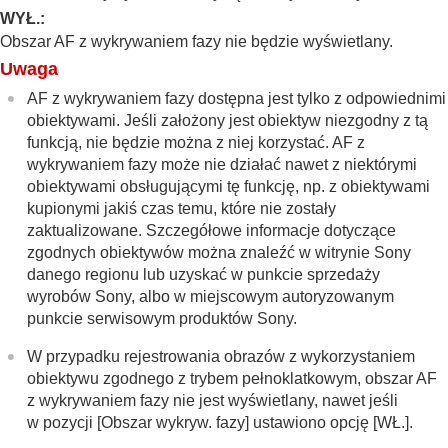
Rejestracja bieżącego obszaru ostrości (Rej.
WYŁ.
:
obszaru AF)
Obszar AF z wykrywaniem fazy nie będzie wyświetlany.
Usuwanie zarejestrowanego obszaru AF
Uwaga
(Usuń zar. obsz. AF)
Limit obsz. ostr.
(zdjęcie/film)
AF z wykrywaniem fazy dostępna jest tylko z odpowiednimi
Cyrk. punktu ostr.
(zdjęcie/film)
obiektywami. Jeśli założony jest obiektyw niezgodny z tą
Wiel.ruch.ram.AF
(zdjęcie/film)
funkcją, nie będzie można z niej korzystać. AF z
Kolor ramki ostr.
(zdjęcie/film)
wykrywaniem fazy może nie działać nawet z niektórymi
Auto. czysz. obsz. AF
obiektywami obsługującymi tę funkcję, np. z obiektywami
Wyś.ob.podcz.śledz.
kupionymi jakiś czas temu, które nie zostały
Wyśw. obsz. AF-C
zaktualizowane. Szczegółowe informacje dotyczące
Obszar wykryw. fazy
zgodnych obiektywów można znaleźć w witrynie Sony
Czułość śledz. AF
danego regionu lub uzyskać w punkcie sprzedaży
Szyb. przejścia AF
wyrobów Sony, albo w miejscowym autoryzowanym
Czuł. AF przes.ob.
punkcie serwisowym produktów Sony.
Wspomaganie AF
Przełącznik AF/MF
W przypadku rejestrowania obrazów z wykorzystaniem
AF ze spustem
obiektywu zgodnego z trybem pełnoklatkowym, obszar AF
AF włączony
z wykrywaniem fazy nie jest wyświetlany, nawet jeśli
Blokada fokusa
w pozycji
[Obszar wykryw. fazy]
ustawiono opcję
[WŁ.]
.
Wstępny AF
Ust. prioryt. w AF-S