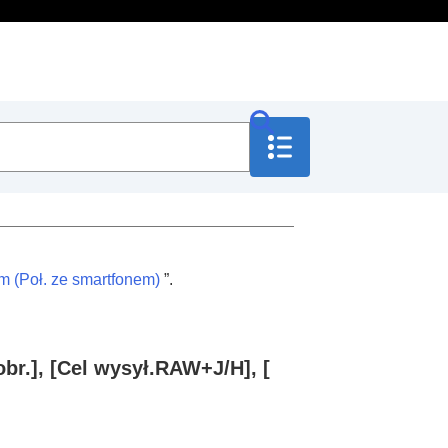
m (
Poł. ze smartfonem
)
”.
br.]
,
[Cel wysył.RAW+J/H]
,
[