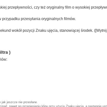
kiej przepływności, czy też oryginalny film o wysokiej przepływn
w przypadku przesyłania oryginalnych filmów.
sekund wokół pozycji Znaku ujęcia, stanowiącej środek. (
[Wytnij
ltra )
riów:
 jak jeszcze nie przesłane.
cinaj]
, nawet po przeniesieniu klipu przy użyciu Znaku ujęcia, a następnie us