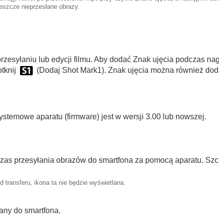
jeszcze nieprzesłane obrazy.
zesyłaniu lub edycji filmu. Aby dodać Znak ujęcia podczas na
otknij
(
Dodaj Shot Mark1
). Znak ujęcia można również do
stemowe aparatu (firmware) jest w wersji 3.00 lub nowszej.
dczas przesyłania obrazów do smartfona za pomocą aparatu. S
transferu, ikona ta nie będzie wyświetlana.
łany do smartfona.