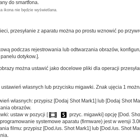
łany do smartfona.
a ikona nie będzie wyświetlana.
ieci, przesyłanie z aparatu można po prostu wznowić po przywr
ykową podczas rejestrowania lub odtwarzania obrazów, konfigur
. panelu dotykow.]
.
e obrazy można ustawić jako docelowe pliki dla operacji przesył
ku ustawień własnych lub przycisku migawki. Znak ujęcia 1 moż
wień własnych: przypisz
[Dodaj Shot Mark1]
lub
[Dodaj Shot Ma
wania obrazów.
wki: ustaw w pozycji
[
przyc. migawki]
opcję
[Dod. Sho
programowanie systemowe aparatu (firmware) jest w wersji 3.0
nia filmu: przypisz
[Dod./us. Shot Mark1]
lub
[Dod./us. Shot Ma
nia.