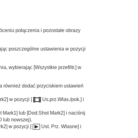
óceniu połączenia i pozostałe obrazy
ując poszczególne ustawienia w pozycji
ania, wybierając
[Wszystkie przefiltr.]
w
na również dodać przyciskiem ustawień
rk2]
w pozycji
[
Us.prz.Włas./pok.]
i
t Mark1]
lub
[Dod.Shot Mark2]
i naciśnij
0 lub nowszej).
rk2]
w pozycji
[
Ust. Prz. Własne]
i