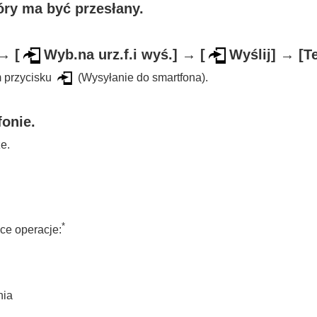
óry ma być przesłany.
ze smartfonem
)
→
[
Wyb.na urz.f.i wyś.]
→
[
Wyślij]
→
[T
sterowania
m przycisku
(Wysyłanie do smartfona).
 smartfona)
smartfona)
fonie.
e.
martfona
*
ce operacje:
nia