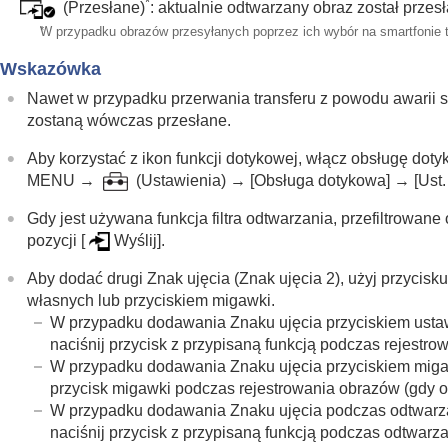
*
(Przesłane)
: aktualnie odtwarzany obraz został przes
*
W przypadku obrazów przesyłanych poprzez ich wybór na smartfonie t
Wskazówka
Nawet w przypadku przerwania transferu z powodu awarii s
zostaną wówczas przesłane.
Aby korzystać z ikon funkcji dotykowej, włącz obsługę dot
MENU
→
(
Ustawienia
) →
[Obsługa dotykowa]
→
[Ust
Gdy jest używana funkcja filtra odtwarzania, przefiltrowan
pozycji
[
Wyślij]
.
Aby dodać drugi Znak ujęcia (Znak ujęcia 2), użyj przycis
własnych lub przyciskiem migawki.
W przypadku dodawania Znaku ujęcia przyciskiem usta
naciśnij przycisk z przypisaną funkcją podczas rejestro
W przypadku dodawania Znaku ujęcia przyciskiem miga
przycisk migawki podczas rejestrowania obrazów (gdy o
W przypadku dodawania Znaku ujęcia podczas odtwarza
naciśnij przycisk z przypisaną funkcją podczas odtwarza