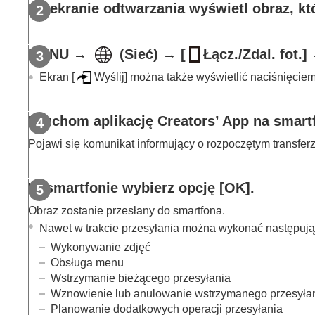
C3 Portal
Na ekranie odtwarzania wyświetl obraz, kt
Monitor & Control
Parowanie aparatu ze smartfonem (
Poł. 
MENU
→
(
Sieć
) →
[
Łącz./Zdal. fot.]
Używanie smartfona jako pilota zdalnego 
Ekran
[
Wyślij]
można także wyświetlić naciśnięcie
Przesyłanie obrazów do smartfonu
Wyb.na urz.f.i wyś.
(przesyłanie do
Resetuj stat. przes. (przesyłanie do 
Uruchom aplikację Creators’ App na smart
Podłączanie przy wyłączonym aparacie.
Pojawi się komunikat informujący o rozpoczętym transferz
Odczytywanie informacji o lokalizacji ze s
Korzystanie z komputera
W smartfonie wybierz opcję
[OK]
.
Korzystanie z usługi w chmurze
Obraz zostanie przesłany do smartfona.
Dodatek
Nawet w trakcie przesyłania można wykonać następują
W razie problemów
Wykonywanie zdjęć
Obsługa menu
Wstrzymanie bieżącego przesyłania
Wznowienie lub anulowanie wstrzymanego przesyła
Planowanie dodatkowych operacji przesyłania