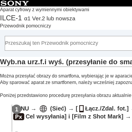
Aparat cyfrowy z wymiennymi obiektywami
ILCE-1
α1 Ver.2 lub nowsza
Początek
Przewodnik pomocniczy
Korzystanie z pozycji „Przewodnik pomocniczy”
Uwagi dotyczące korzystania z aparatu
Sprawdzenie aparatu i dostarczonych elementów
Nazwy części
Wyb.na urz.f.i wyś.
(przesyłanie do sma
Czynności podstawowe
Przygotowywanie aparatu / Podstawowe operacje rejes
Można przesyłać obrazy do smartfona, wybierając je w aparaci
Znajdowanie funkcji w MENU
Aby sparować aparat ze smartfonem, należy wcześniej zapoznać
Korzystanie z funkcji rejestrowania obrazów
Dostosowywanie aparatu
Poniżej przedstawiono procedurę przesyłania obrazu aktualnie
Przeglądanie
MENU
→
(
Sieć
) →
[
Łącz./Zdal. fot.]
Zmiana ustawień aparatu
Cel wysyłania]
i
[Film z Shot Mark]
→ 
Funkcje dostępne w smartfonie
Funkcje dostępne ze smartfonem (aplikacj