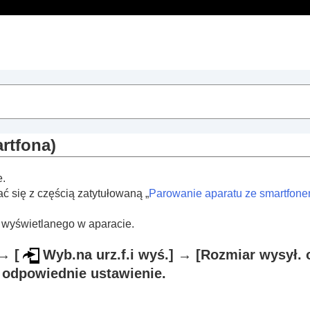
Spis treści
rtfona)
trowania obrazów
e.
 się z częścią zatytułowaną „
Parowanie aparatu ze smartfone
 wyświetlanego w aparacie.
→
[
Wyb.na urz.f.i wyś.]
→
[Rozmiar wysył. o
odpowiednie ustawienie.
a Creators’ App)