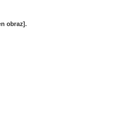
en obraz]
.