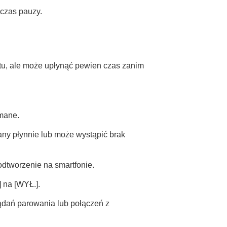
dczas pauzy.
u, ale może upłynąć pewien czas zanim
ymane.
any płynnie lub może wystąpić brak
odtworzenie na smartfonie.
]
na
[WYŁ.]
.
ądań parowania lub połączeń z