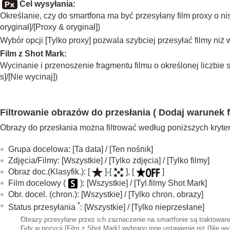
Cel wysyłania
:
Określanie, czy do smartfona ma być przesyłany film proxy o nis
oryginał]
/
[Proxy & oryginał]
)
Wybór opcji
[Tylko proxy]
pozwala szybciej przesyłać filmy niż 
Film z Shot Mark
:
Wycinanie i przenoszenie fragmentu filmu o określonej liczbie 
s]
/
[Nie wycinaj]
)
Filtrowanie obrazów do przesłania ( Dodaj warunek fi
Obrazy do przesłania można filtrować według poniższych kryte
Grupa docelowa
:
[Ta data]
/
[Ten nośnik]
Zdjęcia/Filmy
:
[Wszystkie]
/
[Tylko zdjęcia]
/
[Tylko filmy]
Obraz doc.(Klasyfik.)
:
[
]
-
[
]
,
[
]
Film docelowy (
)
:
[Wszystkie]
/
[Tyl.filmy Shot Mark]
Obr. docel. (chron.)
:
[Wszystkie]
/
[Tylko chron. obrazy]
*
Status przesyłania
:
[Wszystkie]
/
[Tylko nieprzesłane]
*
Obrazy przesyłane przez ich zaznaczenie na smartfonie są traktowane
*
Gdy w pozycji
[Film z Shot Mark]
wybrano inne ustawienie niż
[Nie wy