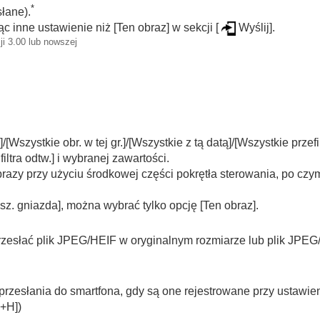
*
łane).
ąc inne ustawienie niż
[Ten obraz]
w sekcji
[
Wyślij]
.
i 3.00 lub nowszej
]
/
[Wszystkie obr. w tej gr.]
/
[Wszystkie z tą datą]
/
[Wszystkie przefil
iltra odtw.]
i wybranej zawartości.
razy przy użyciu środkowej części pokrętła sterowania, po c
sz. gniazda]
, można wybrać tylko opcję
[Ten obraz]
.
rzesłać plik JPEG/HEIF w oryginalnym rozmiarze lub plik JPE
rzesłania do smartfona, gdy są one rejestrowane przy ustawie
+H]
)