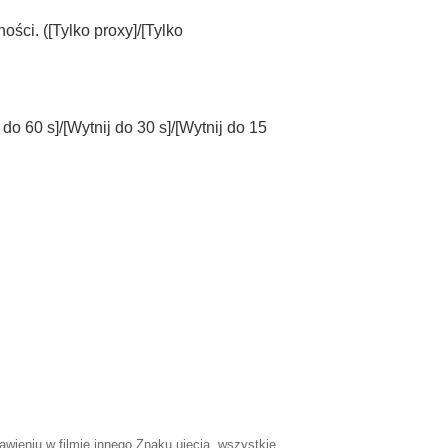
ości. (
[Tylko proxy]
/
[Tylko
 do 60 s]
/
[Wytnij do 30 s]
/
[Wytnij do 15
tawieniu w filmie innego Znaku ujęcia, wszystkie