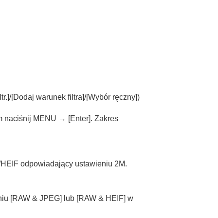
tr.]
/
[Dodaj warunek filtra]
/
[Wybór ręczny]
)
zym naciśnij MENU →
[Enter]
. Zakres
G/HEIF odpowiadający ustawieniu 2M.
niu
[RAW & JPEG]
lub
[RAW & HEIF]
w