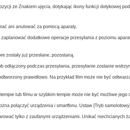
zycji ze Znakiem ujęcia, dotykając ikony funkcji dotykowej po
mać ani anulować za pomocą aparaty.
zaplanować dodatkowe operacje przesyłania z poziomu aparat
óre zostały już przesłane, pozostaną.
ub odłączony podczas przesyłania, przesyłanie zostanie wstrz
 odtworzony prawidłowo. Na przykład film może nie być odtwarz
m tempie lub filmu w szybkim tempie może nie być możliwe jego 
można połączyć urządzenia i smartfonu. Ustaw
[Tryb samolotowy
rować tylko z zaufanymi urządzeniami. Unikać niechcianych ż