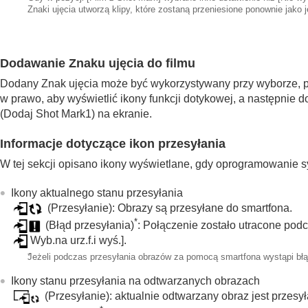
Znaki ujęcia utworzą klipy, które zostaną przeniesione ponownie jako 
Dodawanie Znaku ujęcia do filmu
Dodany Znak ujęcia może być wykorzystywany przy wyborze, pr
w prawo, aby wyświetlić ikony funkcji dotykowej, a następnie d
(Dodaj Shot Mark1) na ekranie.
Informacje dotyczące ikon przesyłania
W tej sekcji opisano ikony wyświetlane, gdy oprogramowanie sy
Ikony aktualnego stanu przesyłania
(Przesyłanie): Obrazy są przesyłane do smartfona.
*
(Błąd przesyłania)
: Połączenie zostało utracone po
Wyb.na urz.f.i wyś.]
.
*
Jeżeli podczas przesyłania obrazów za pomocą smartfona wystąpi błąd 
Ikony stanu przesyłania na odtwarzanych obrazach
(Przesyłanie): aktualnie odtwarzany obraz jest przesy