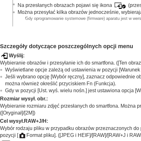
Na przesłanych obrazach pojawi się ikona
(przes
Można przesyłać kilka obrazów jednocześnie, wybieraj
*
Gdy oprogramowanie systemowe (firmware) aparatu jest w wersj
Szczegóły dotyczące poszczególnych opcji menu
Wyślij
:
Wybieranie obrazów i przesyłanie ich do smartfona. (
[Ten obraz
Wyświetlane opcje zależą od ustawienia w pozycji
[Warunek f
Jeśli wybrano opcję
[Wybór ręczny]
, zaznacz odpowiednie ob
można również określić przyciskiem Fn (Funkcja).
Gdy w pozycji
[Ust. wyś. wielu nośn.]
jest ustawiona opcja
[W
Rozmiar wysył. obr.
:
Wybieranie rozmiaru zdjęć przesłanych do smartfona. Można p
(
[Oryginał]
/
[2M]
)
Cel wysył.RAW+J/H
:
Wybór rodzaju pliku w przypadku obrazów przeznaczonych do p
pozycji
[
Format pliku]
. (
[JPEG i HEIF]
/
[RAW]
/
[RAW+J i RAW