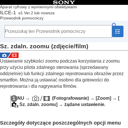
Spis treści
Aparat cyfrowy z wymiennymi obiektywami
ILCE-1
α1 Ver.2 lub nowsza
Początek
Przewodnik pomocniczy
Korzystanie z pozycji „Przewodnik pomocniczy”
Uwagi dotyczące korzystania z aparatu
Sprawdzenie aparatu i dostarczonych elementów
Nazwy części
Sz. zdaln. zoomu
(zdjęcie/film)
Czynności podstawowe
Przygotowywanie aparatu / Podstawowe operacje
rejestrowania obrazów
Ustawianie szybkości zoomu podczas korzystania z zoomu
Znajdowanie funkcji w MENU
przy użyciu pilota zdalnego sterowania (sprzedawany
Korzystanie z funkcji rejestrowania obrazów
oddzielnie) lub funkcji zdalnego rejestrowania obrazów przez
Treść tego rozdziału
smartfon. Można ją ustawiać osobno dla gotowości do
Wybór trybu fotografowania
rejestrowania i dla nagrywania filmów.
Ustawianie ostrości
AF twarzy/oczu
MENU
→
(
Fotografowanie
) →
[Zoom]
→
[
Korzystanie z funkcji ustawiania ostrości
Sz. zdaln. zoomu]
→ żądane ustawienie.
Zmiana ekspozycji / trybów pomiaru
Wybór czułości ISO
Balans bieli
Szczegóły dotyczące poszczególnych opcji menu
Dodawanie efektów do obrazów