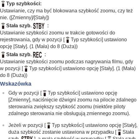
Rejestrowanie w trybach pracy (zdjęcia seryjne /
Typ szybkości
:
samowyzwalacz)
Ustawianie, czy ma być blokowana szybkość zoomu, czy też
F. fotogr. z inter.
nie. (
[Zmienny]
/
[Stały]
)
Fotografowanie z dużą rozdzielczością
Stała szyb.
:
Ustawianie jakości obrazu i formatu nagrywania
Ustawianie szybkości zoomu w trakcie gotowości do
Korzystanie z funkcji dotykowych
rejestrowania, gdy w pozycji
[
Typ szybkości]
ustawiono
Ustawienia migawki
opcję
[Stały]
. (
1 (Mała)
do
8 (Duża)
)
Korzystanie z zoomu
Funkcje zoomu dostępne w tym urządzeniu
Stała szyb.
:
Wyraźny zoom obrazu/Zoom cyfrowy (Zoom)
Ustawianie szybkości zoomu podczas nagrywania filmu, gdy
Zakres Zoom
(zdjęcie/film)
w pozycji
[
Typ szybkości]
ustawiono opcję
[Stały]
. (
1 (Mała)
Sz. z. prz. Własne
(zdjęcie/film)
do
8 (Duża)
)
Sz. zdaln. zoomu
(zdjęcie/film)
Wskazówka
Skala zoomu
Obróć pierśc. zoomu
Gdy w pozycji
[
Typ szybkości]
ustawiono opcję
[Zmienny]
, naciśnięcie dźwigni zoomu na pilocie zdalnego
Korzystanie z lampy błyskowej
sterowania zwiększy szybkość zoomu (niektóre piloty
Redukowanie rozmycia
zdalnego sterowania nie obsługują zmiennego zoomu).
Komp. obiektywu
(zdjęcie/film)
Redukcja szumów
Jeżeli w pozycji
[
Typ szybkości]
ustawiono opcję
[Stały]
,
Ustawianie elementów wyświetlanych na
duża szybkość zostanie ustawiona w przypadku
[
Stała
monitorze podczas rejestrowania obrazów
szyb.
]
, a mała szybkość w przypadku
[
Stała szyb.