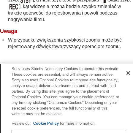
Nagrywanie dźwięku filmu
]
, kąt widzenia można będzie szybko zmieniać w
Fotografowanie podczas nagrywania filmu
trakcie gotowości do rejestrowania i powoli podczas
Ustawienia TC/UB
nagrywania filmu.
Przesyłanie filmów RAW do zewnętrznego
rejestratora RAW
Uwaga
Strumieniowe przesyłanie na żywo obrazu i
dźwięku
W przypadku zwiększenia szybkości zoomu może być
Dostosowywanie aparatu
rejestrowany dźwięk towarzyszący operacjom zoomu.
Przeglądanie
Zmiana ustawień aparatu
Funkcje dostępne w smartfonie
Sony uses Strictly Necessary Cookies to operate this website.
Korzystanie z komputera
These cookies are essential, and will always remain active.
Poprz.
Korzystanie z usługi w chmurze
Sony also uses Optional Cookies to improve site functionality,
. z. prz. Własne (zdjęcie/film)
Dodatek
analyze usage, deliver advertisements and interact with third
Nast.
W razie problemów
parties. By using this site, you agree to the placement of
Skala zoo
Optional Cookies. You can manage your cookie preferences at
TP1001368324
any time by clicking "Customize Cookies" Depending on your
W przypadku wcześniejszej wersji oprogramowania systemowego
selected cookie preferences, the full functionality of this
aparatu niż Ver.2.00 należy sięgnąć do Przewodnika pomocniczego
website may not be available.
dostępnego pod następującym adresem URL.
Review our
Cookie Policy
for more information.
https://helpguide.sony.net/ilc/2040/v1/pl/index.html