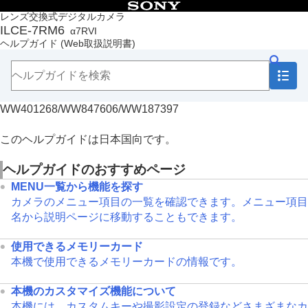
目次
レンズ交換式デジタルカメラ
ILCE-7RM6
α7RVI
トップページ
ヘルプガイド
(Web取扱説明書)
ヘルプガイドの使いかた
必ずお読みください
本体と付属品を確認する
各部の名称
WW401268/WW847606/WW187397
本機の基本操作
準備/基本的な撮影
MENU一覧から機能を探す
このヘルプガイドは日本国向です。
撮影機能を活用する
カメラをカスタマイズする
ヘルプガイドのおすすめページ
再生する
MENU一覧から機能を探す
カメラの設定を変更する
カメラのメニュー項目の一覧を確認できます。メニュー項目
スマートフォンでできること
名から説明ページに移動することもできます。
パソコンでできること
クラウドサービスを利用する
使用できるメモリーカード
資料
本機で使用できるメモリーカードの情報です。
故障かな？と思ったら
本機のカスタマイズ機能について
本機には、カスタムキーや撮影設定の登録などさまざまなカ