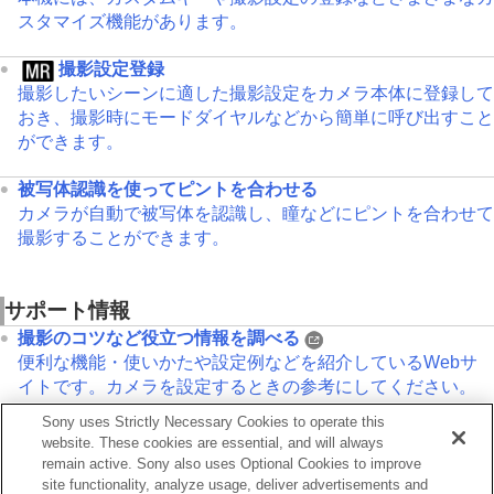
スタマイズ機能があります。
撮影設定登録
撮影したいシーンに適した撮影設定をカメラ本体に登録して
おき、撮影時にモードダイヤルなどから簡単に呼び出すこと
ができます。
被写体認識を使ってピントを合わせる
カメラが自動で被写体を認識し、瞳などにピントを合わせて
撮影することができます。
サポート情報
撮影のコツなど役立つ情報を調べる
便利な機能・使いかたや設定例などを紹介しているWebサ
イトです。カメラを設定するときの参考にしてください。
Sony uses Strictly Necessary Cookies to operate this
ILCE-7RM6：サポート情報
website. These cookies are essential, and will always
カメラ本体の基本情報や対応レンズ/アクセサリーの情報、
remain active. Sony also uses Optional Cookies to improve
困ったときのQ&Aなどを説明しています。
site functionality, analyze usage, deliver advertisements and