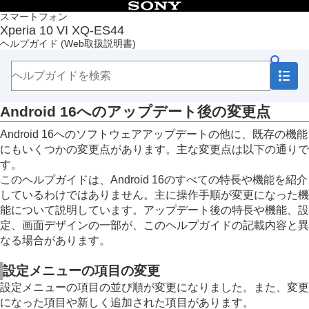
目次
スマートフォン
Xperia 10 VI XQ-ES44
トップページ
ヘルプガイド
(Web取扱説明書)
ソフトウェアアップデートの概要
Android 16へのアップデート後の変更点
Android 15へのアップデート後の変更点
準備する
Android 16へのアップデート後の変更点
基本操作
カメラ
Android 16へのソフトウェアアップデートの他に、既存の機能
Video Creator
にもいくつかの変更点があります。主な変更点は以下の通りで
音楽
す。
サポートアプリ
このヘルプガイドは、Android 16のすべての特長や機能を紹介
設定
しているわけではありません。主に操作手順が変更になった機
メンテナンス
能について説明しています。アップデート後の特長や機能、設
ネットワーク
定、画面デザインの一部が、このヘルプガイドの記載内容と異
機器接続
なる場合があります。
おサイフケータイ®
セキュリティ
設定メニューの項目の変更
その他
Getting started
設定メニューの項目の並び順が変更になりました。また、変更
になった項目や新しく追加された項目があります。