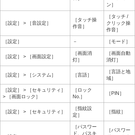
ン］
［タッチ /
［タッチ操
［設定］ > ［音設定］
クリック操
作音］
作音］
［設定］
－
［モード］
［画面消
［画面自動
［設定］ > ［画面設定］
灯］
消灯］
［言語と地
［設定］ > ［システム］
［言語］
域］
［設定］ > ［セキュリティ］
［ロック
［PIN］
> ［画面ロック］
No.］
［指紋設
［設定］ > ［セキュリティ］
［指紋］
定］
［パスワー
［パスワー
ド、パスキ