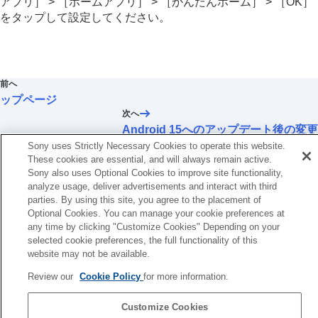
アプリ］ > ［ホームアプリ］ > ［かんたんホーム］ > ［OK］
をタップして設定してください。
前へ
ップページ
次へ
Android 15へのアップデート後の変
Sony uses Strictly Necessary Cookies to operate this website.
TP1002101610
These cookies are essential, and will always remain active.
5-071-448-01(1)
Sony also uses Optional Cookies to improve site functionality,
Copyright 2024 Sony Corporation
analyze usage, deliver advertisements and interact with third
parties. By using this site, you agree to the placement of
Optional Cookies. You can manage your cookie preferences at
any time by clicking "Customize Cookies" Depending on your
selected cookie preferences, the full functionality of this
website may not be available.
Review our
Cookie Policy
for more information.
Customize Cookies