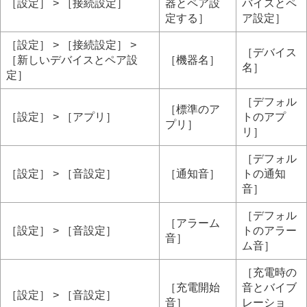
［設定］ > ［接続設定］
器とペア設
バイスとペ
定する］
ア設定］
［設定］ > ［接続設定］ >
［デバイス
［新しいデバイスとペア設
［機器名］
名］
定］
［デフォル
［標準のア
［設定］ > ［アプリ］
トのアプ
プリ］
リ］
［デフォル
［設定］ > ［音設定］
［通知音］
トの通知
音］
［デフォル
［アラーム
［設定］ > ［音設定］
トのアラー
音］
ム音］
［充電時の
［充電開始
音とバイブ
［設定］ > ［音設定］
音］
レーショ