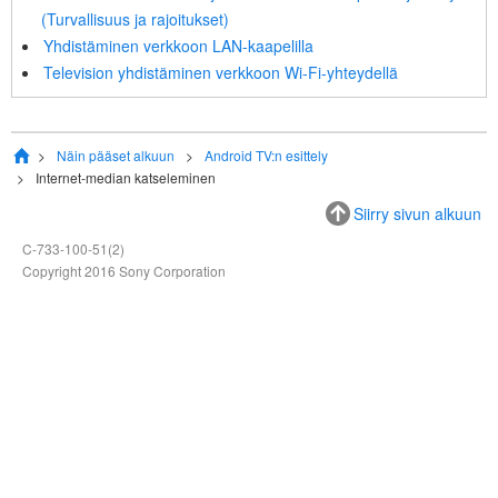
(
Turvallisuus ja rajoitukset
)
Yhdistäminen verkkoon LAN-kaapelilla
Television yhdistäminen verkkoon
Wi-Fi
-yhteydellä
Näin pääset alkuun
Android TV
:n esittely
Internet-median katseleminen
Siirry sivun alkuun
C-733-100-51(2)
Copyright 2016 Sony Corporation