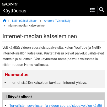
Käyttöopas
Näin pääset alkuun
Android TV
:n esittely
Internet-median katseleminen
Internet-median katseleminen
Voit käyttää videon suoratoistopalveluita,
kuten
YouTube
ja
Netflix
Internet-sisällön katseluun. Käytettävissä olevat palvelut vaihtelevat
maittain ja alueittain. Voit käynnistää nämä palvelut valitsemalla
niiden ruudun Home-valikossa.
Huomautus
Internet-sisällön katseluun tarvitaan Internet-yhteys.
Liittyvät aiheet
Turvallisten sovellusten ja videon suoratoistopalvelujen käyttö