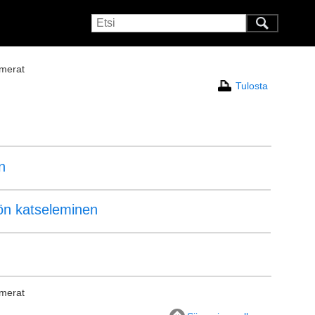
amerat
Tulosta
n
lön katseleminen
amerat