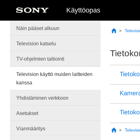
Käyttöopas
Näin pääset alkuun
Televis
Television katselu
Tietoko
TV-
ohjelmien
taltiointi
Tietoko
Television käyttö muiden laitteiden
kanssa
Kameran
Yhdistäminen verkkoon
Tietoko
Asetukset
Vianmääritys
Televis