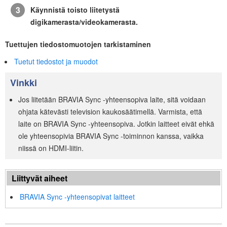
Käynnistä toisto liitetystä
digikamerasta/videokamerasta.
Tuettujen tiedostomuotojen tarkistaminen
Tuetut tiedostot ja muodot
Vinkki
Jos liitetään
BRAVIA Sync
-yhteensopiva laite, sitä voidaan
ohjata kätevästi television kaukosäätimellä. Varmista, että
laite on
BRAVIA Sync
-yhteensopiva. Jotkin laitteet eivät ehkä
ole yhteensopivia
BRAVIA Sync
-toiminnon kanssa, vaikka
niissä on
HDMI
-liitin.
Liittyvät aiheet
BRAVIA Sync
-yhteensopivat laitteet