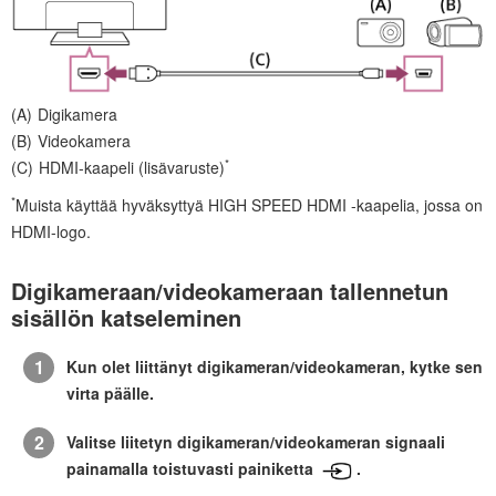
Digikamera
Videokamera
*
HDMI
-kaapeli (lisävaruste)
*
Muista käyttää
hyväksyttyä
HIGH SPEED HDMI
-kaapelia, jossa on
HDMI
-logo.
Digikameraan/videokameraan tallennetun
sisällön katseleminen
Kun olet liittänyt digikameran/videokameran, kytke sen
virta päälle.
Valitse liitetyn digikameran/videokameran signaali
painamalla toistuvasti painiketta
.