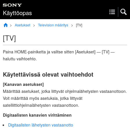
Käyttöopas
Asetukset
Television määritys
[
TV
]
[
TV
]
Paina
HOME
-painiketta ja valitse sitten [
Asetukset
] — [
TV
] —
haluttu vaihtoehto.
Käytettävissä olevat vaihtoehdot
[
Kanavan asetukset
]
Määrittää asetukset, jotka liittyvät ohjelmalähetysten vastaanottoon.
Voit määrittää myös asetuksia, jotka liittyvät
satelliittiohjelmalähetysten vastaanottoon.
Digitaalisten kanavien virittäminen
Digitaalisten lähetysten vastaanotto