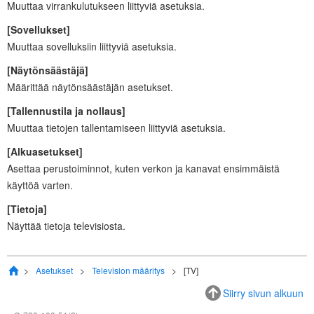
Muuttaa virrankulutukseen liittyviä asetuksia.
[
Sovellukset
]
Muuttaa sovelluksiin liittyviä asetuksia.
[
Näytönsäästäjä
]
Määrittää näytönsäästäjän asetukset.
[
Tallennustila ja nollaus
]
Muuttaa tietojen tallentamiseen liittyviä asetuksia.
[
Alkuasetukset
]
Asettaa perustoiminnot, kuten verkon ja kanavat ensimmäistä
käyttöä varten.
[
Tietoja
]
Näyttää tietoja televisiosta.
Asetukset
Television määritys
[
TV
]
Siirry sivun alkuun