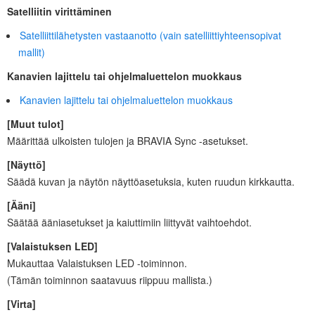
Satelliitin virittäminen
Satelliittilähetysten vastaanotto (vain satelliittiyhteensopivat
mallit)
Kanavien lajittelu tai
ohjelmaluettelon
muokkaus
Kanavien lajittelu tai
ohjelmaluettelon
muokkaus
[
Muut tulot
]
Määrittää ulkoisten tulojen ja
BRAVIA Sync
-asetukset.
[
Näyttö
]
Säädä kuvan ja näytön näyttöasetuksia, kuten ruudun kirkkautta.
[
Ääni
]
Säätää ääniasetukset ja kaiuttimiin liittyvät vaihtoehdot.
[
Valaistuksen LED
]
Mukauttaa
Valaistuksen LED -toiminnon.
(Tämän toiminnon saatavuus riippuu mallista.)
[
Virta
]