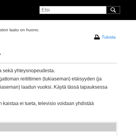
ston laatu on huono.
Tulosta
.
ta sekä yhteysnopeudesta.
gattoman reitittimen (tukiaseman) etäisyyden (ja
tukiaseman) laadun vuoksi. Käytä tässä tapauksessa
 kaistaa ei tueta, televisio voidaan yhdistää