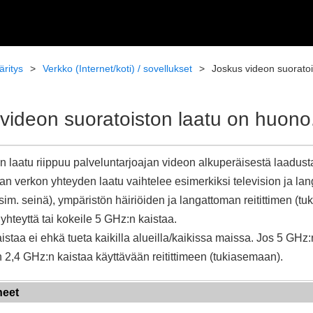
ritys
Verkko (Internet/koti) / sovellukset
Joskus videon suoratoi
videon suoratoiston laatu on huono
 laatu riippuu palveluntarjoajan videon alkuperäisestä laadus
n verkon yhteyden laatu vaihtelee esimerkiksi television ja lan
sim. seinä), ympäristön häiriöiden ja langattoman reitittimen (
 yhteyttä tai kokeile 5 GHz:n kaistaa.
staa ei ehkä tueta kaikilla alueilla/kaikissa maissa. Jos 5 GHz:n
 2,4 GHz:n kaistaa käyttävään reitittimeen (tukiasemaan).
heet