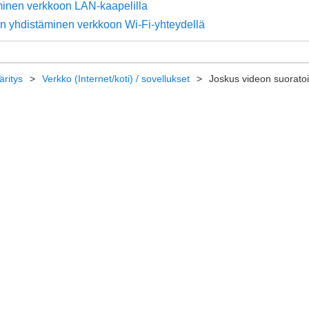
inen verkkoon LAN-kaapelilla
on yhdistäminen verkkoon
Wi-Fi
-yhteydellä
ritys
Verkko (Internet/koti) / sovellukset
Joskus videon suoratoi