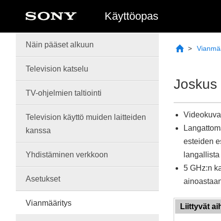
Käyttöopas
Näin pääset alkuun
Vianmää
Television katselu
Joskus 
TV-
ohjelmien
taltiointi
Videokuvan
Television käyttö muiden laitteiden
Langattoma
kanssa
esteiden e
Yhdistäminen verkkoon
langallista
5 GHz:n kai
Asetukset
ainoastaan
Vianmääritys
Liittyvät ai