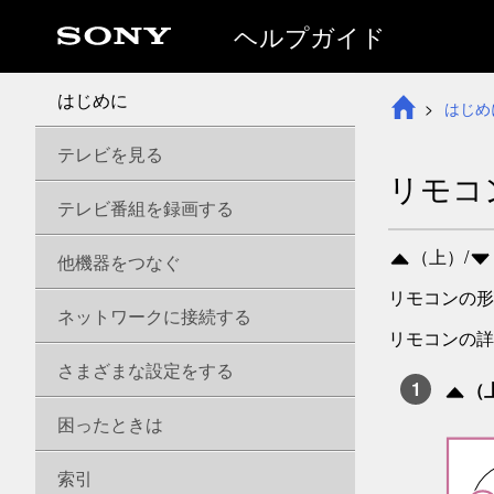
ヘルプガイド
はじめに
はじめ
テレビを見る
リモコ
テレビ番組を録画する
（上）/
他機器をつなぐ
リモコンの形
ネットワークに接続する
リモコンの詳
さまざまな設定をする
（
困ったときは
索引