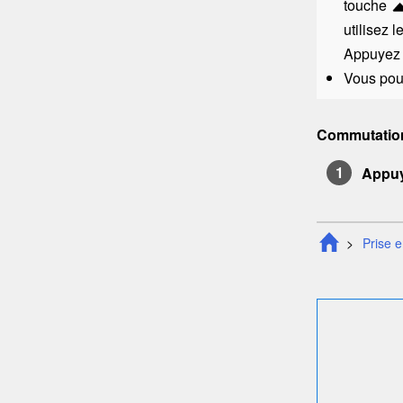
touche
utilisez 
Appuyez 
Vous pouv
Commutation 
Appuy
Prise 