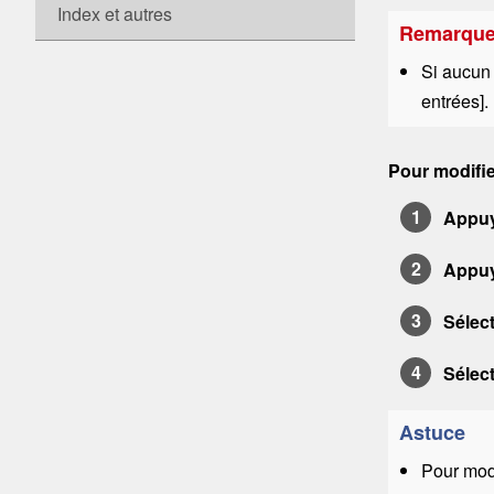
Index et autres
Remarqu
Si aucun 
entrées
].
Pour modifie
Appuy
Appuy
Sélect
Sélect
Astuce
Pour modi