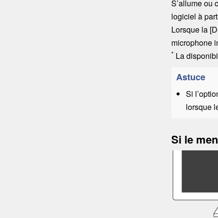
S’allume ou c
logiciel à pa
Lorsque la
[
D
microphone i
*
La disponibi
Astuce
Si l’optio
lorsque l
Si le me