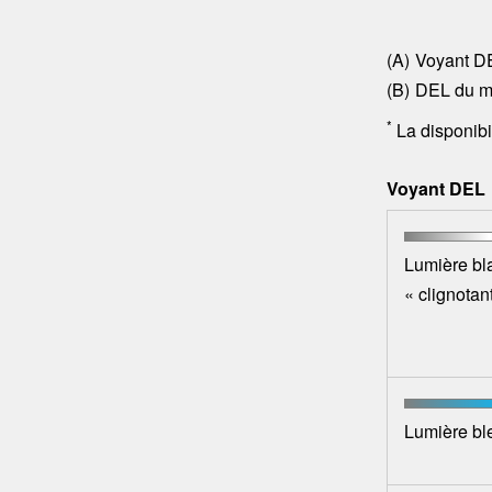
Voyant D
DEL du mi
*
La disponibi
Voyant DEL
Lumière bla
« clignotan
Lumière ble