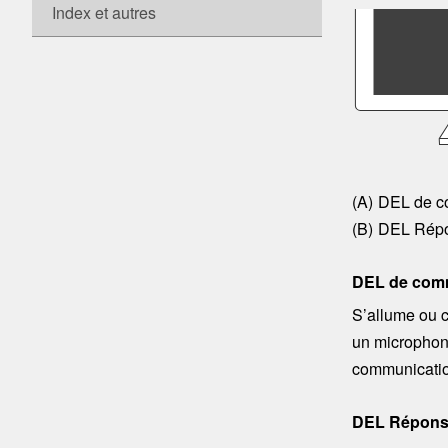
Index et autres
DEL de co
DEL
Répo
DEL de com
S’allume ou c
un microphone
communicatio
DEL
Réponse