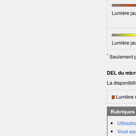
Lumière jau
Lumière jau
*
Seulement po
DEL du micro
La disponibil
Lumière o
Rubriques
Utilisat
Vous sou