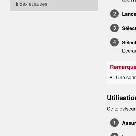
Index et autres
Lance
Sélec
Sélect
L’écra
Remarqu
Une conne
Utilisatio
Ce téléviseu
Assur