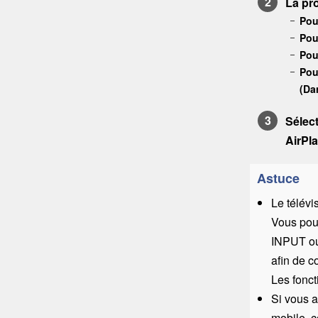
La pr
Pou
Pou
Pou
Pou
(Da
Sélec
AirPl
Astuce
Le télév
Vous pouv
INPUT
o
afin de c
Les fonct
Si vous 
mobile,