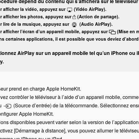
océdure dépend du contenu qui s’affichera sur le téléviseu
r afficher la vidéo, appuyez sur
(Vidéo
AirPlay
).
r afficher les photos, appuyez sur
(Action de partage).
r lire de la musique, appuyez sur
(Audio
AirPlay
).
r afficher l’écran d’un appareil mobile, appuyez sur
(Mise en mi
ns certaines applications, il est possible que vous deviez d’abord
tionnez
AirPlay
sur un appareil mobile tel qu’un
iPhone
ou
ay
.
iseur prend en charge
Apple
HomeKit
.
ez contrôler le téléviseur à l’aide d’un appareil mobile, comm
u
(Source d’entrée)
de la télécommande. Sélectionnez ens
onfigurer
Apple
HomeKit
.
ions disponibles peuvent varier selon la version de l’application 
activez
[
Démarrage à distance
],
vous pouvez allumer le téléviseur
 comme un
iPhone
ou un
iPad
.