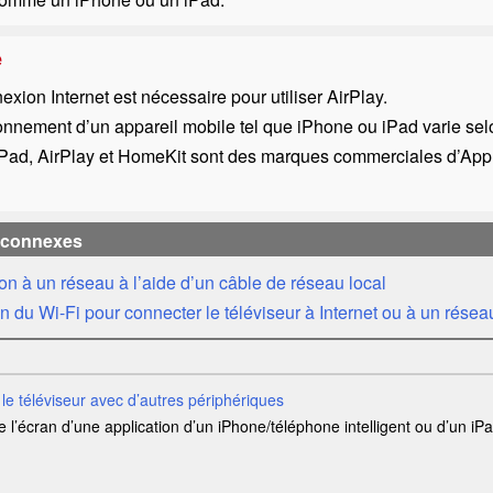
e
xion Internet est nécessaire pour utiliser
AirPlay
.
onnement d’un appareil mobile tel que
iPhone
ou
iPad
varie sel
iPad
,
AirPlay
et
HomeKit
sont des marques commerciales d’
App
 connexes
n à un réseau à l’aide d’un câble de réseau local
ion du
Wi-Fi
pour connecter le téléviseur à Internet ou à un résea
r le téléviseur avec d’autres périphériques
e l’écran d’une application d’un
iPhone
/téléphone intelligent ou d’un
iP