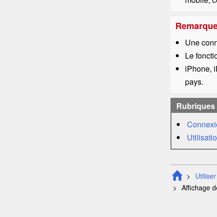
Remarqu
Une conne
Le foncti
iPhone
,
pays.
Rubriques
Connexio
Utilisat
Utilise
Affichage d