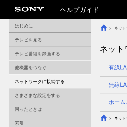
ヘルプガイド
はじめに
ネット
テレビを見る
ネット
テレビ番組を録画する
有線L
他機器をつなぐ
ネットワークに接続する
無線L
さまざまな設定をする
ホーム
困ったときは
ネット
索引