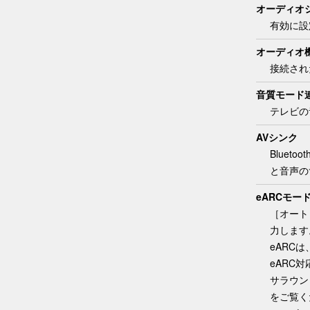
オーディオ
有効に設
オーディオ
接続され
音質モード
テレビの
AVシンク
Blue
と音声の
eARCモー
［
オート
力します
eARCは
eARC
サラウン
をご覧く