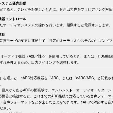
システム優先起動
定すると、テレビを起動したときに、音声出力先をブラビアリンク対応
機器コントロール
たオーディオシステムの操作を行います。起動すると電源オンします。
連動
音質モードの変更に連動して、特定のオーディオシステムのサウンドフ
toothオーディオ機器（A2DP対応）を使用しているとき、または、HD
ずれを抑えるため、出力タイミングを調整します。
ド
］を選ぶと、eARC対応機器を
「ARC」または
「eARC/ARC」と記
。
、従来からあるARCの拡張版で、エンハンスド・オーディオ・リターン・チャンネル（
対応機器と接続すると、これまでのARC接続で対応している音声フォー
ド音声フォーマットなどを楽しむことができます。eARCで対応する音
ださい。