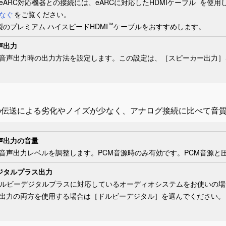
*
eARC対応機器との接続には、eARCに対応したHDMIケーブル
を使用し
なぐ
をご覧ください。
™
製の
プレミアム ハイスピードHDMI
ケーブル
をおすすめします。
声出力
音声出力時の出力方法を設定します。この設定は、［
スピーカー出力
］
の伝送による劣化やノイズが少なく、アナログ接続に比べて音
声出力の音量
音声出力レベルを調整します。PCM音源時のみ有効です。PCM音源と
ジタルプラス出力
ドルビーデジタルプラスに対応しているオーディオシステムをお使いの場
出力の両方を使用する場合は［
ドルビーデジタル
］を選んでください。