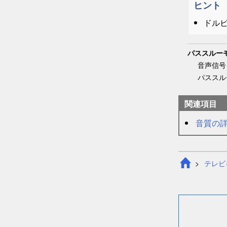
ヒント
ドル
パススルー
音声信号
パススル
関連項目
音質
の
テレビ