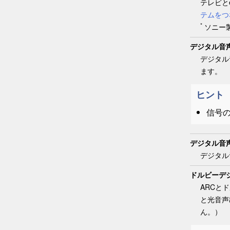
テレビと
テムをつ
*
ソニー
デジタル音
デジタル
ます。
ヒント
信号
デジタル音
デジタル
ドルビーデ
ARCと
と光音声
ん。）