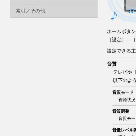
索引／その他
ホーム
ボタン
［
設定
］—
［
設定できる主
音質
テレビや
以下のよ
音質モード
視聴状況
音質調整
音質モー
音量レベル