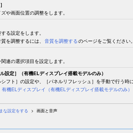
］
イズや画面位置の調整をします。
整する設定をします。
音質を調整するには、
音質を調整する
のページをご覧ください
ー関連の選択項目を設定します。
ル設定
］（有機ELディスプレイ搭載モデルのみ）
ルシフト
］の設定や、［
パネルリフレッシュ
］を手動で行う時
、
有機ELディスプレイ（有機ELディスプレイ搭載モデルのみ）
まな設定をする
画面と音声