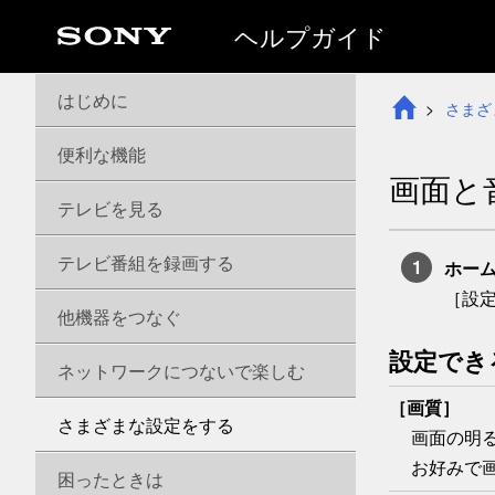
ヘルプガイド
はじめに
さまざ
便利な機能
画面と
テレビを見る
テレビ番組を録画する
ホー
［
設
他機器をつなぐ
設定でき
ネットワークにつないで楽しむ
［
画質
］
さまざまな設定をする
画面の明
お好みで
困ったときは