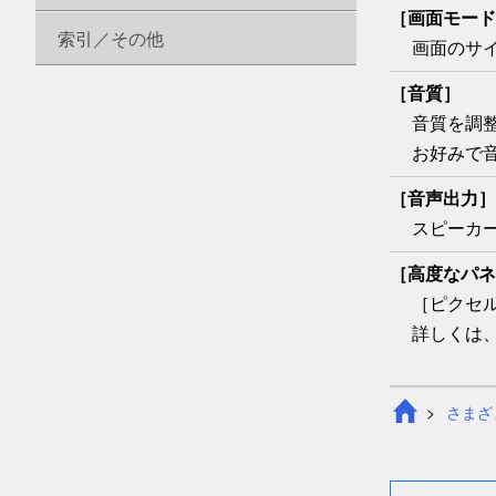
［
画面モード
索引／その他
画面のサ
［
音質
］
音質を調
お好みで
［
音声出力
］
スピーカ
［
高度なパネ
［
ピクセ
詳しくは
さまざ