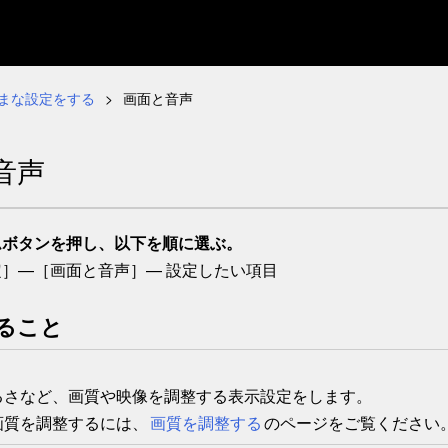
まな設定をする
画面と音声
音声
ム
ボタンを押し、以下を順に選ぶ。
定
］—［
画面と音声
］— 設定したい項目
ること
るさなど、画質や映像を調整する表示設定をします。
画質を調整するには、
画質を調整する
のページをご覧ください